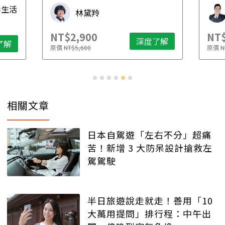
毒生活
林黛羚
NT$2,900
NT$
深度了解
了解
原價
NT$5,600
原價
N
相關文章
日本自駕遊「左右不分」超痛
苦！新增 3 大防呆設計搶救左
駕駕駛
半日旅遊說走就走！善用「10
大萬用提問」排行程：中午出