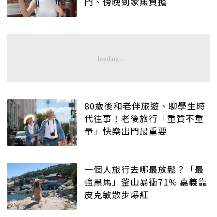
門、傍晚到家無負擔
80歲後和老伴旅遊、聊學生時
代往事！老後旅行「重質不重
量」快樂出門最重要
一個人旅行去哪最放鬆？「最
強黑馬」釜山暴衝71% 嘉義靠
皮克敏散步爆紅