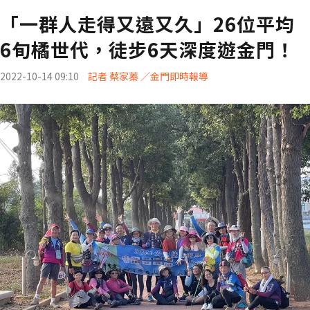
「一群人走得又遠又久」26位平均
6旬橘世代，徒步6天深度遊金門！
2022-10-14 09:10
記者 蔡家蓁 ／金門即時報導