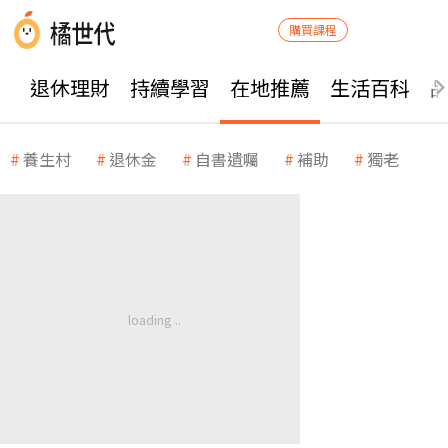
購買課程
退休理財
持續學習
在地推薦
生活百科
養生村
退休金
自書遺囑
補助
獨老