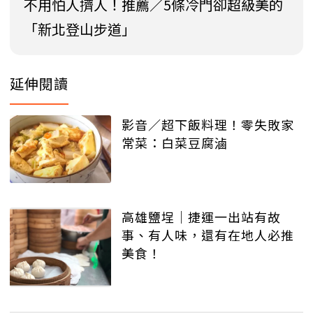
不用怕人擠人！推薦／5條冷門卻超級美的
「新北登山步道」
延伸閱讀
影音／超下飯料理！零失敗家
常菜：白菜豆腐滷
高雄鹽埕│捷運一出站有故
事、有人味，還有在地人必推
美食！