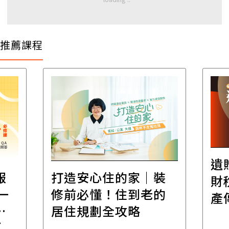
推薦課程
遺
報
打造安心住的家｜裝
財
一
修前必懂！住到老的
產
一
居住規劃全攻略
先