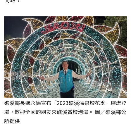
礁溪鄉長張永德宣布「2023礁溪溫泉燈花季」璀燦登
場，歡迎全國的朋友來礁溪賞燈泡湯。 圖／礁溪鄉公
所提供