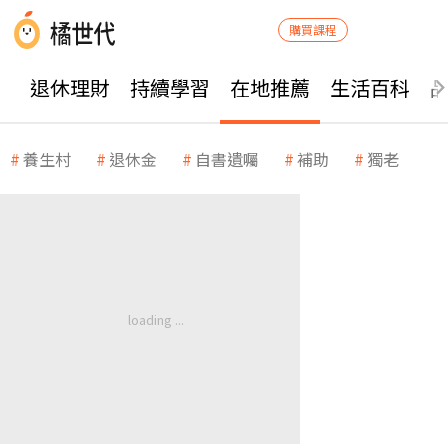
購買課程
退休理財
持續學習
在地推薦
生活百科
養生村
退休金
自書遺囑
補助
獨老