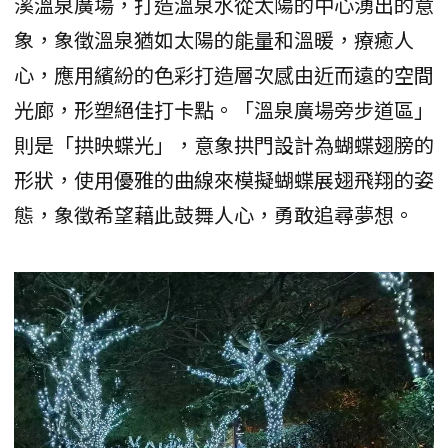
溪溫泉廣場，打造溫泉水從太陽的中心湧出的意
象，象徵溫泉猶如太陽的能量和溫暖，療癒人
心，應用繽紛的色彩打造層次感由近而遠的空間
光廊，形塑絕佳打卡點。「溫泉廣場旁步道區」
則是「拱映蝶光」，意象拱門設計為蝴蝶翅膀的
形狀，使用優雅的曲線來模擬蝴蝶展翅飛翔的姿
態，象徵希望藉此鼓舞人心，勇敢追尋夢想。