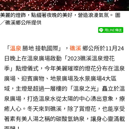
美麗的燈飾，點綴著夜晚的美好，營造浪漫氣氛。 圖
／礁溪鄉公所提供
用LINE傳送
「
溫泉
勝地 接軌國際」，
礁溪
鄉公所於11月24
日晚上在溫泉廣場啟動「2023礁溪溫泉燈花
季」點燈儀式，今年美麗璀璨的燈花分布在溫泉
廣場、迎賓廣物、地景廣場及水景廣場4大區
域，主燈是超過一層樓的「溫泉之光」矗立於溫
泉廣場，打造溫泉水從太陽的中心湧出意象，療
癒人心。冬天來到礁溪，除了賞燈花，也能享受
著素有美人湯之稱的碳酸氫鈉泉，讓身心靈滿載
而歸！