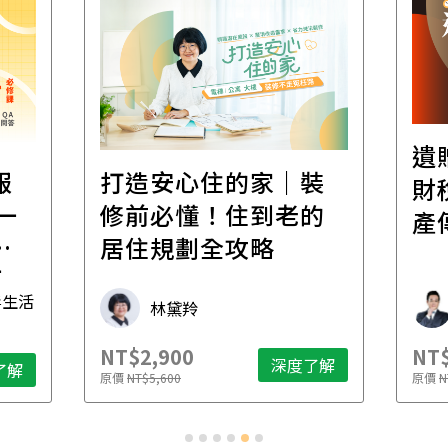
遺
報
打造安心住的家｜裝
財
一
修前必懂！住到老的
產
一
居住規劃全攻略
先
毒生活
林黛羚
NT$2,900
NT$
深度了解
了解
原價
NT$5,600
原價
N