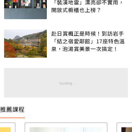
「裝潢地雷」漂亮卻不實用，
開放式櫥櫃也上榜？
赴日賞楓正是時候！到訪岩手
「結之宿愛鄰館」17座特色溫
泉，泡湯賞美景一次搞定！
推薦課程