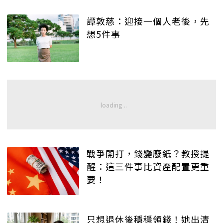
譚敦慈：迎接一個人老後，先
想5件事
戰爭開打，錢變廢紙？教授提
醒：這三件事比資產配置更重
要！
只想退休後穩穩領錢！她出清