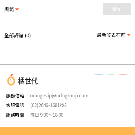
規範
發布
最新發表在前
全部評論 (
)
0
服務信箱
orangevip@udngroup.com
客服電話
(02)2649-1681按2
服務時間
每日 9:00～18:00