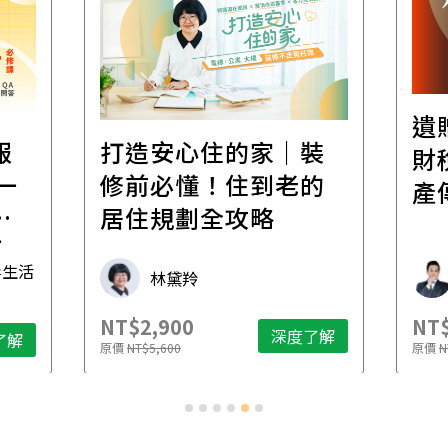
遺
報
打造安心住的家｜裝
財
一
修前必懂！住到老的
產
一
居住規劃全攻略
先
毒生活
林黛羚
NT$2,900
NT$
深度了解
了解
原價
NT$5,600
原價
N