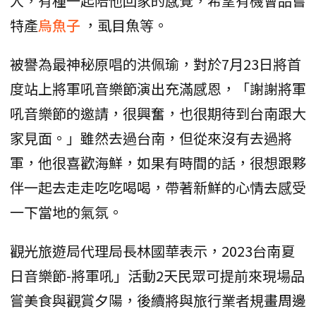
人，有種一起陪他回家的感覺，希望有機會品嘗
特產
烏魚子
，虱目魚等。
被譽為最神秘原唱的洪佩瑜，對於7月23日將首
度站上將軍吼音樂節演出充滿感恩，「謝謝將軍
吼音樂節的邀請，很興奮，也很期待到台南跟大
家見面。」雖然去過台南，但從來沒有去過將
軍，他很喜歡海鮮，如果有時間的話，很想跟夥
伴一起去走走吃吃喝喝，帶著新鮮的心情去感受
一下當地的氣氛。
觀光旅遊局代理局長林國華表示，2023台南夏
日音樂節-將軍吼」活動2天民眾可提前來現場品
嘗美食與觀賞夕陽，後續將與旅行業者規畫周邊