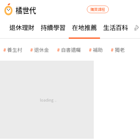
購買課程
退休理財
持續學習
在地推薦
生活百科
養生村
退休金
自書遺囑
補助
獨老