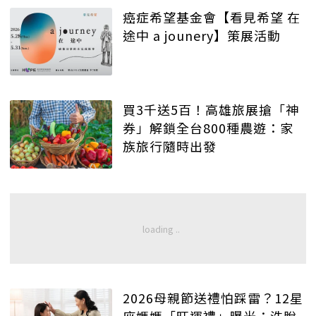
癌症希望基金會【看見希望 在
途中 a jounery】策展活動
買3千送5百！高雄旅展搶「神
券」解鎖全台800種農遊：家
族旅行隨時出發
2026母親節送禮怕踩雷？12星
座媽媽「旺運禮」曝光：洗脫