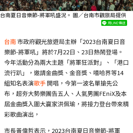
台南夏日音樂節-將軍吼盛況。 圖／台南市觀旅局提供
用LINE傳送
台南
市政府觀光旅遊局主辦「2023台南夏日音
樂節-將軍吼」將於7月22日、23日熱鬧登場。
今年活動分為兩大主題「將軍狂派對」、「港口
流行趴」，邀請金曲獎、金音獎、嘻哈界等14
組知名表演
歌手
開唱，今第一波名單搶先公
布，超夯大勢樂團告五人、人氣男團FEniX及本
屆金曲獎入圍大贏家洪佩瑜，將接力登台帶來精
彩歌曲演出，
市長黃偉哲表示，2023台南夏日音樂節-將軍