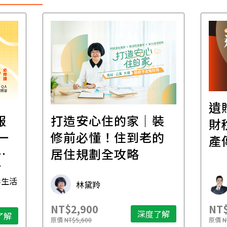
遺
報
打造安心住的家｜裝
財
一
修前必懂！住到老的
產
一
居住規劃全攻略
先
毒生活
林黛羚
NT$2,900
NT$
深度了解
了解
原價
NT$5,600
原價
N