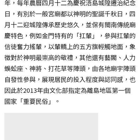
年，每年農曆四月十二為慶祝浯島城隍遷治紀念
日，有別於一般宮廟都以神明的聖誕千秋日，四
月十二迎城隍傳承歷史悠久，並保有閩南傳統廟
慶特色，例如金門特有的「扛輦」，參與扛輦的
信徒奮力搖輦，以輦轎上的五方旗輕觸地面，象
徵對於神明最崇高的敬禮，其他還有藝閣、人力
蜈蚣座、神將、打花草等陣頭，由各地廟宇陣頭
自發性參與，展現居民的投入程度與認同感，也
因此於2013年由文化部指定為離島地區第一個
國家「重要民俗」。