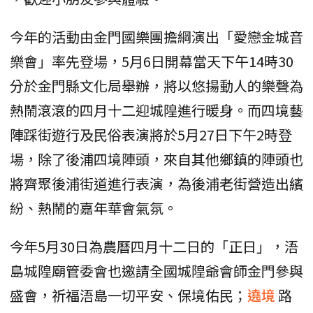
今年的活動由金門國樂團擔綱演出「愛戀金城音
樂會」率先登場，5月6日開幕當天下午14時30
分於金門縣文化局舉辦，將以悠揚動人的樂聲為
熱鬧滾滾的四月十二迎城隍進行暖身。而四境藝
陣踩街遊行及民俗表演將於5月27日下午2時登
場，除了後浦四境陣頭，來自其他鄉鎮的陣頭也
將齊聚後浦街道進行表演，為後浦老街營造出繽
紛、熱鬧的嘉年華會氣氛。
今年5月30日為農曆四月十二日的「正日」，浯
島城隍廟管委會也邀請全國城隍爺會師金門參與
盛會，祈福浯島一切平安、保境佑民；
遶境
路