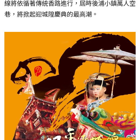
線將依循著傳統香路進行，屆時後浦小鎮萬人空
巷，將掀起迎城隍慶典的最高潮。