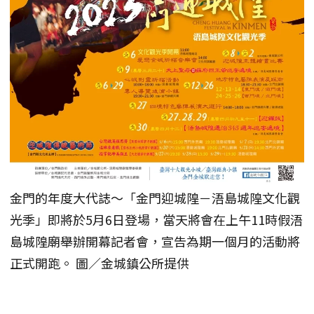
金門的年度大代誌～「金門迎城隍－浯島城隍文化觀
光季」即將於5月6日登場，當天將會在上午11時假浯
島城隍廟舉辦開幕記者會，宣告為期一個月的活動將
正式開跑。 圖／金城鎮公所提供