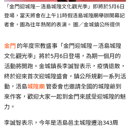
「金門迎城隍－浯島城隍文化觀光季」即將於5月6日
登場，當天將會在上午11時假浯島城隍廟舉辦開幕記
者會，圖為往年熱鬧的表演。 圖／金城鎮公所提供
金門
的年度宗教盛事「金門迎城隍－浯島城隍
文化觀光季」將於5月6日登場，為期一個月的
活動將開跑。金城鎮長李誠智表示，疫情退散，
終於迎來首次迎城隍盛會，鎮公所規劃一系列活
動，浯島
城隍廟
管委會也邀請全國的城隍爺到
來作客，歡迎大家一起到金門來感受迎城隍的魅
力。
李誠智表示，今年是浯島邑主城隍遷治343周