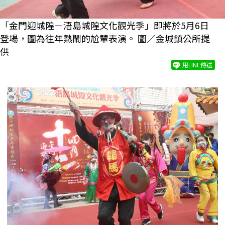
「金門迎城隍－浯島城隍文化觀光季」即將於5月6日
登場，圖為往年熱鬧的尬輦表演。 圖／金城鎮公所提
供
用LINE傳送