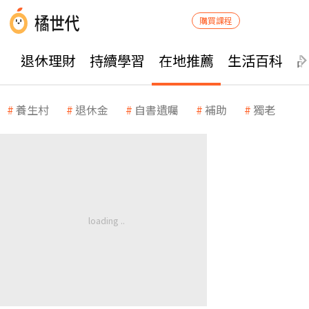
購買課程
退休理財
持續學習
在地推薦
生活百科
養生村
退休金
自書遺囑
補助
獨老