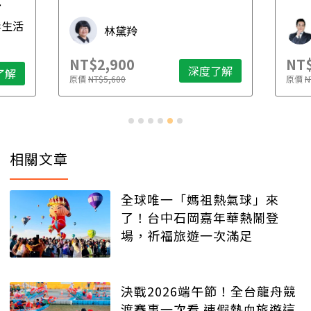
先
毒生活
林黛羚
NT$2,900
NT$
深度了解
了解
原價
NT$5,600
原價
N
相關文章
全球唯一「媽祖熱氣球」來
了！台中石岡嘉年華熱鬧登
場，祈福旅遊一次滿足
決戰2026端午節！全台龍舟競
渡賽事一次看 連假熱血旅遊這