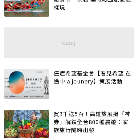
樣玩
癌症希望基金會【看見希望 在
途中 a jounery】策展活動
買3千送5百！高雄旅展搶「神
券」解鎖全台800種農遊：家
族旅行隨時出發