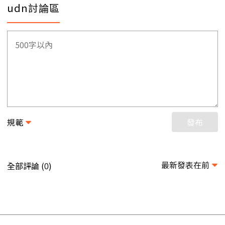
udn討論區
規範
發布
最新發表在前
全部評論 (
)
0