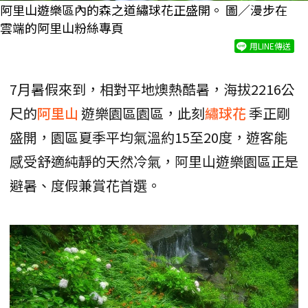
阿里山遊樂區內的森之道繡球花正盛開。 圖／漫步在
雲端的阿里山粉絲專頁
用LINE傳送
7月暑假來到，相對平地燠熱酷暑，海拔2216公
尺的
阿里山
遊樂園區園區，此刻
繡球花
季正剛
盛開，園區夏季平均氣溫約15至20度，遊客能
感受舒適純靜的天然冷氣，阿里山遊樂園區正是
避暑、度假兼賞花首選。