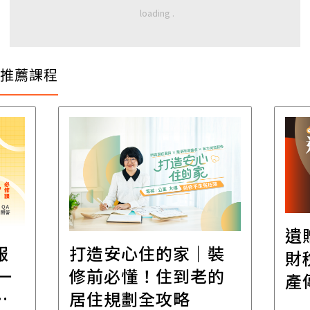
推薦課程
遺
報
打造安心住的家｜裝
財
一
修前必懂！住到老的
產
一
居住規劃全攻略