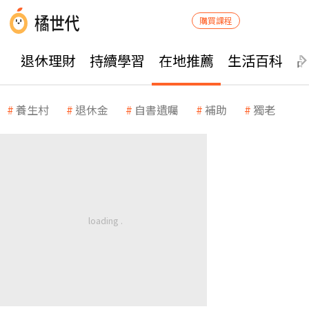
購買課程
退休理財
持續學習
在地推薦
生活百科
養生村
退休金
自書遺囑
補助
獨老