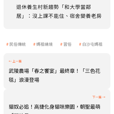
退休養生村新趨勢「和大學當鄰
居」：沒上課不能住、宿舍變養老房
民俗傳統
媽祖繞境
習俗
白沙屯媽祖
武陵農場「春之饗宴」最終章！「三色花
毯」浪漫登場
貓奴必追！高捷化身貓咪樂園，朝聖最萌