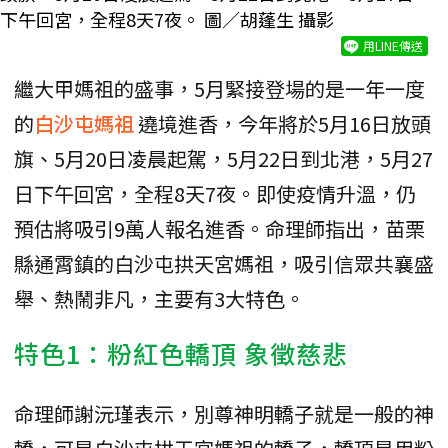
下午回宮，全程8天7夜。 圖／胡蓬生 攝影
用LINE傳送
繼大甲媽祖的盛事，5月緊接登場的是一年一度
的
白沙屯媽祖
遶境進香，今年將於5月16日放頭
旗、5月20日凌晨起駕，5月22日到北港，5月27
日下午回宮，全程8天7夜。即使疫情升溫，仍
預估將吸引9萬人報名進香。命理師指出，苗栗
縣通霄鎮的白沙屯拱天宮媽祖，吸引信眾共襄盛
舉、熱鬧非凡，主要有3大特色。
特色1：粉紅色轎頂 象徵慈悲
命理師謝沅瑾表示，別尊神明轎子就是一般的神