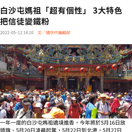
白沙屯媽祖「超有個性」 3大特色
把信徒變鐵粉
2022-05-12 14:10
文／橘世代編輯部
一年一度的白沙屯媽祖遶境進香，今年將於5月16日放
頭旗、5月20日凌晨起駕，5月22日到北港，5月27日