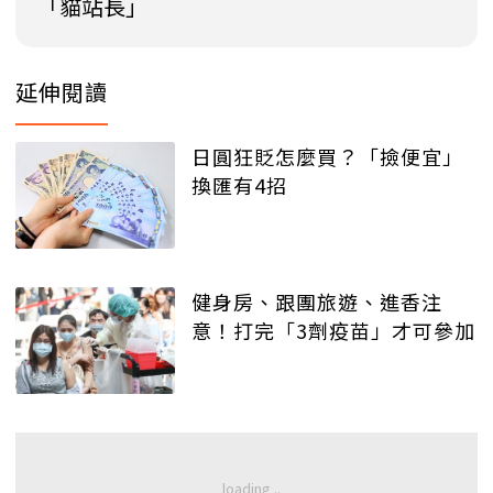
「貓站長」
延伸閱讀
日圓狂貶怎麼買？「撿便宜」
換匯有4招
健身房、跟團旅遊、進香注
意！打完「3劑疫苗」才可參加