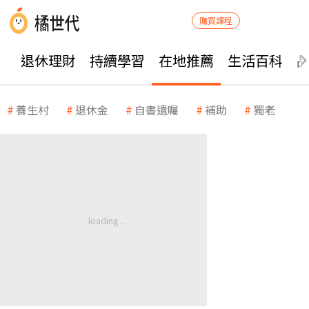
購買課程
退休理財
持續學習
在地推薦
生活百科
養生村
退休金
自書遺囑
補助
獨老