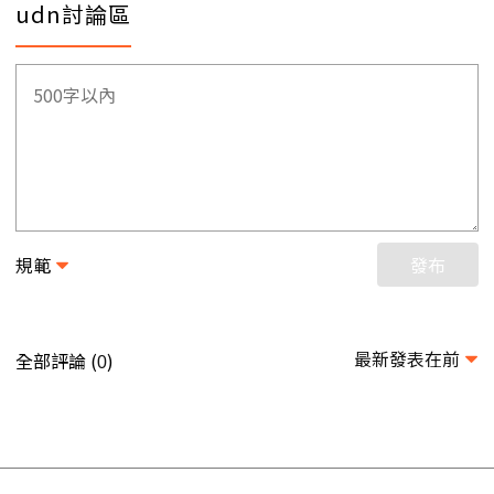
udn討論區
規範
發布
最新發表在前
全部評論 (
)
0