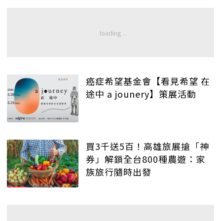
癌症希望基金會【看見希望 在
途中 a jounery】策展活動
買3千送5百！高雄旅展搶「神
券」解鎖全台800種農遊：家
族旅行隨時出發