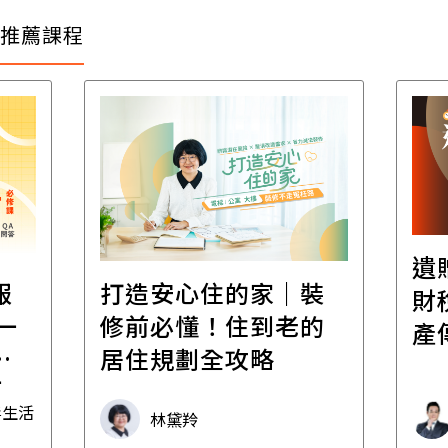
推薦課程
遺
報
打造安心住的家｜裝
財
一
修前必懂！住到老的
產
一
居住規劃全攻略
先
毒生活
林黛羚