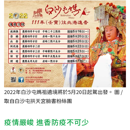
2022年白沙屯媽祖遶境將於5月20日起駕出發。 圖 /
取自白沙屯拱天宮臉書粉絲團
疫情嚴峻 進香防疫不可少