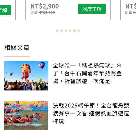
NT$2,900
NT$
深度了解
了解
原價
NT$5,600
原價
N
相關文章
全球唯一「媽祖熱氣球」來
了！台中石岡嘉年華熱鬧登
場，祈福旅遊一次滿足
決戰2026端午節！全台龍舟競
渡賽事一次看 連假熱血旅遊這
樣玩