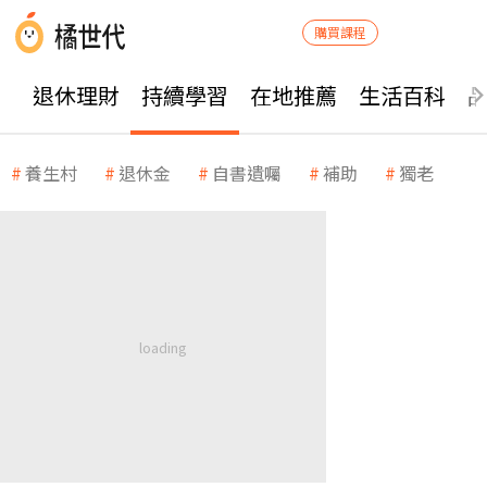
購買課程
退休理財
持續學習
在地推薦
生活百科
養生村
退休金
自書遺囑
補助
獨老