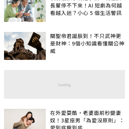
長輩停不下來！AI 短劇為何越
看越入迷？小心 5 個生活警訊
關聖帝君誕辰到！不只武神更
是財神：9個小知識看懂關公神
威
在外愛耍酷，老婆面前秒變妻
奴！3星座男「為愛沒原則」：
愛到底寵到底