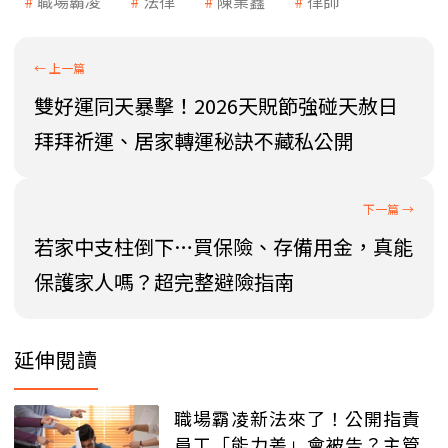
職場霸凌
法律
陳業鑫
律師
雙好運同天暴擊！2026天貺節強碰天赦日
拜拜祈運、居家轉運秘訣不藏私公開
若家中支柱倒下…買保險、存備用金，真能
保護家人嗎？超完整避險指南
延伸閱讀
職場霸凌新法來了！公開指責
員工「能力差」會被告？主管