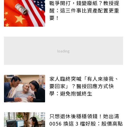
戰爭開打，錢變廢紙？教授提
醒：這三件事比資產配置更重
要！
家人臨終突喊「有人來接我、
要回家」？醫授回應方式快
學：避免抱憾終生
只想退休後穩穩領錢！她出清
0056 換這 3 檔好股：股價高點