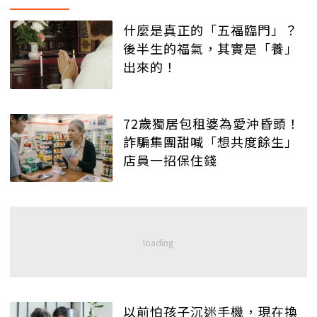
什麼是真正的「五福臨門」？
後半生的福氣，其實是「養」
出來的！
72歲獨居包租婆為愛沖昏頭！
詐騙集團甜喊「想共度餘生」
店員一招保住錢
以前怕孩子沉迷手機，現在換