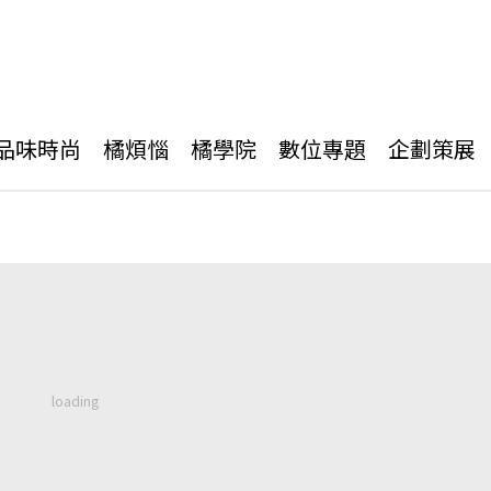
品味時尚
橘煩惱
橘學院
數位專題
企劃策展