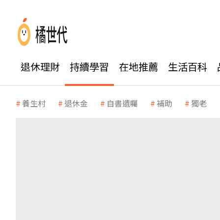
退休理財
持續學習
在地推薦
生活百科
養生村
退休金
自書遺囑
補助
獨老