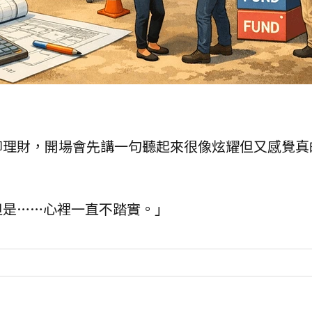
聊理財，開場會先講一句聽起來很像炫耀但又感覺真
但是……心裡一直不踏實。」