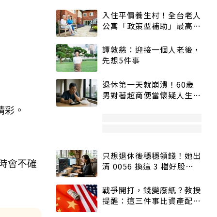
入住平價養生村！全台老人
公寓「政策型補助」最高打
5折
譚敦慈：迎接一個人老後，
先想5件事
退休第一天就崩潰！60歲
男對著超商便當懷疑人生
「一切好安靜」
精彩。
只想退休後穩穩領錢！她出
時會不確
清 0056 換這 3 檔好股：
股價高點照樣買
戰爭開打，錢變廢紙？教授
提醒：這三件事比資產配置
更重要！