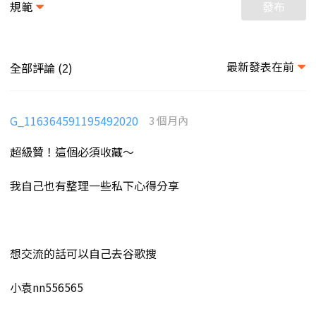
規範
發布
最新發表在前
全部評論 (
)
2
G_116364591195492020
3 個月內
超級贊！這個必須收藏～
我自己也有整理一些私下心得分享
想交流的話可以自己去谷歌搜
小袁nn556565