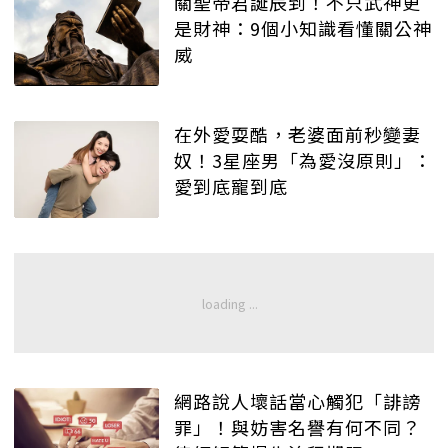
關聖帝君誕辰到！不只武神更
是財神：9個小知識看懂關公神
威
在外愛耍酷，老婆面前秒變妻
奴！3星座男「為愛沒原則」：
愛到底寵到底
網路說人壞話當心觸犯「誹謗
罪」！與妨害名譽有何不同？