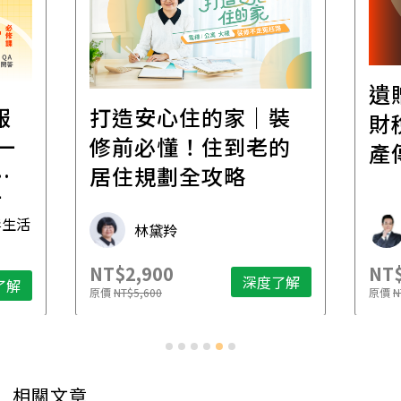
遺
報
打造安心住的家｜裝
財
一
修前必懂！住到老的
產
一
居住規劃全攻略
先
毒生活
林黛羚
NT$2,900
NT$
深度了解
了解
原價
NT$5,600
原價
N
相關文章