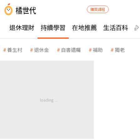
購買課程
退休理財
持續學習
在地推薦
生活百科
養生村
退休金
自書遺囑
補助
獨老