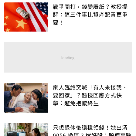
戰爭開打，錢變廢紙？教授提
醒：這三件事比資產配置更重
要！
家人臨終突喊「有人來接我、
要回家」？醫授回應方式快
學：避免抱憾終生
只想退休後穩穩領錢！她出清
0056 換這 3 檔好股：股價高點