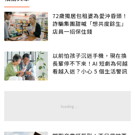
72歲獨居包租婆為愛沖昏頭！
詐騙集團甜喊「想共度餘生」
店員一招保住錢
以前怕孩子沉迷手機，現在換
長輩停不下來！AI 短劇為何越
看越入迷？小心 5 個生活警訊