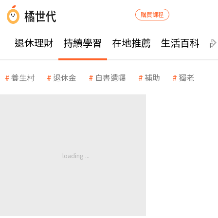
購買課程
退休理財
持續學習
在地推薦
生活百科
養生村
退休金
自書遺囑
補助
獨老