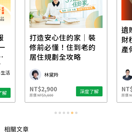
遺
報
打造安心住的家｜裝
財
一
修前必懂！住到老的
產
一
居住規劃全攻略
先
毒生活
林黛羚
NT$2,900
NT$
深度了解
了解
原價
NT$5,600
原價
N
相關文章