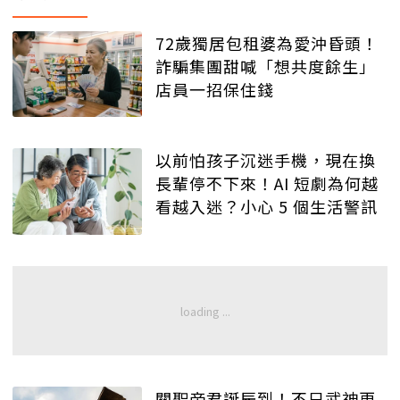
72歲獨居包租婆為愛沖昏頭！
詐騙集團甜喊「想共度餘生」
店員一招保住錢
以前怕孩子沉迷手機，現在換
長輩停不下來！AI 短劇為何越
看越入迷？小心 5 個生活警訊
關聖帝君誕辰到！不只武神更