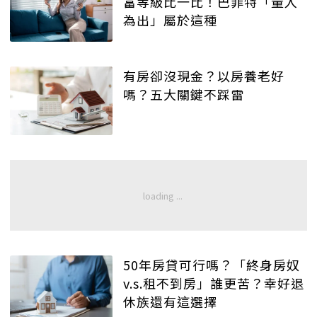
富等級比一比！巴菲特「量入
為出」屬於這種
有房卻沒現金？以房養老好
嗎？五大關鍵不踩雷
50年房貸可行嗎？「終身房奴
v.s.租不到房」誰更苦？幸好退
休族還有這選擇