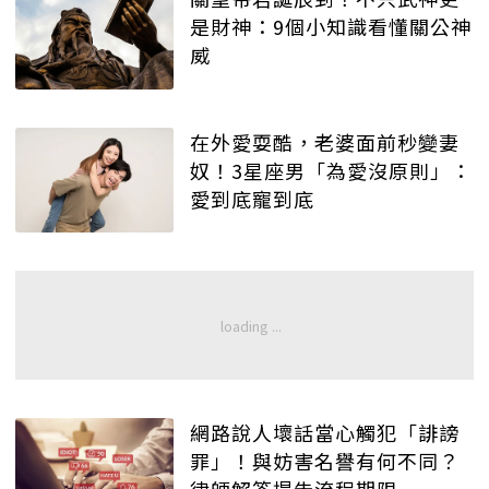
是財神：9個小知識看懂關公神
威
在外愛耍酷，老婆面前秒變妻
奴！3星座男「為愛沒原則」：
愛到底寵到底
網路說人壞話當心觸犯「誹謗
罪」！與妨害名譽有何不同？