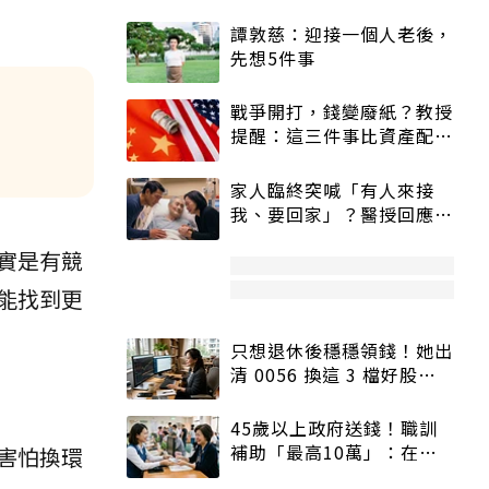
譚敦慈：迎接一個人老後，
先想5件事
戰爭開打，錢變廢紙？教授
提醒：這三件事比資產配置
更重要！
家人臨終突喊「有人來接
我、要回家」？醫授回應方
式快學：避免抱憾終生
實是有競
能找到更
只想退休後穩穩領錢！她出
清 0056 換這 3 檔好股：
股價高點照樣買
45歲以上政府送錢！職訓
補助「最高10萬」：在
害怕換環
職、待業都能申請