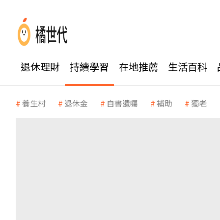
退休理財
持續學習
在地推薦
生活百科
養生村
退休金
自書遺囑
補助
獨老