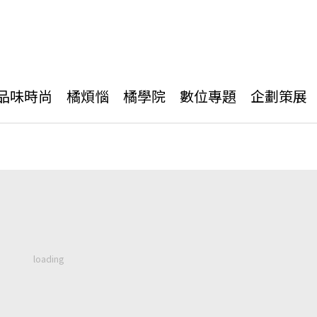
品味時尚
橘煩惱
橘學院
數位專題
企劃策展