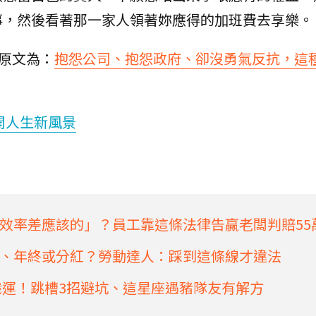
事，然後看著那一家人領著妳應得的加班費去享樂。
，原文為：
抱怨公司、抱怨政府、卻沒勇氣反抗，這
開人生新風景
效率差應該的」？員工靠這條法律告贏老闆判賠55
、年終或分紅？勞動達人：踩到這條線才違法
轉職運！跳槽3招避坑、這星座遇豬隊友有解方