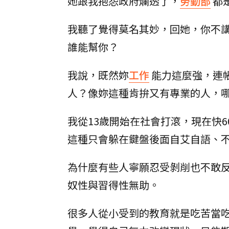
她跟我抱怨政府爛透了，
勞動部
都
我聽了覺得莫名其妙，回她，你不
誰能幫你？
我說，既然妳
工作
能力這麼強，連
人？像妳這種肯拚又有專業的人，
我從13歲開始在社會打滾，現在快
這種只會躲在鍵盤後面自艾自語、
為什麼有些人寧願忍受剝削也不敢
奴性與習得性無助。
很多人從小受到的教育就是吃苦當