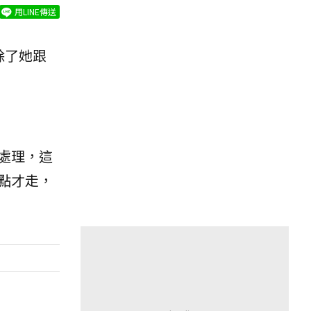
用LINE傳送
除了她跟
處理，這
點才走，