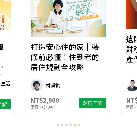
遺
報
打造安心住的家｜裝
財
一
修前必懂！住到老的
產
一
居住規劃全攻略
先
毒生活
林黛羚
NT$2,900
NT$
深度了解
了解
原價
NT$5,600
原價
N