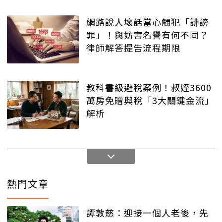
網路說人壞話當心觸犯「誹謗
罪」！與妨害名譽有何不同？
律師解答提告流程期限
教科書級避稅案例！叔姪3600
萬房免贈與稅「3大關鍵金流」
解析
熱門文章
譚敦慈：迎接一個人老後，先