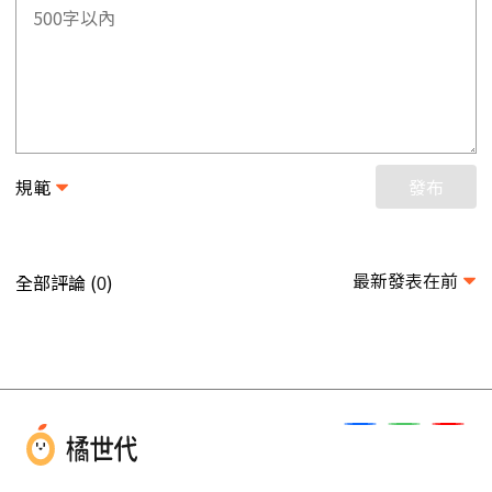
規範
發布
最新發表在前
全部評論 (
)
0