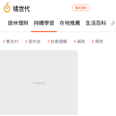
購買課程
退休理財
持續學習
在地推薦
生活百科
養生村
退休金
自書遺囑
補助
獨老