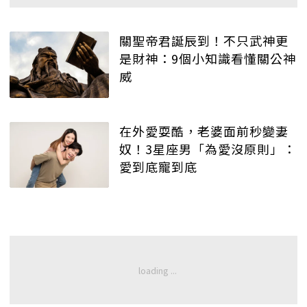
關聖帝君誕辰到！不只武神更
是財神：9個小知識看懂關公神
威
在外愛耍酷，老婆面前秒變妻
奴！3星座男「為愛沒原則」：
愛到底寵到底