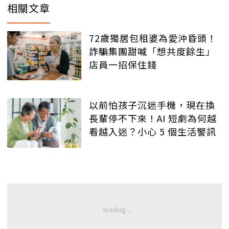
相關文章
72歲獨居包租婆為愛沖昏頭！
詐騙集團甜喊「想共度餘生」
店員一招保住錢
以前怕孩子沉迷手機，現在換
長輩停不下來！AI 短劇為何越
看越入迷？小心 5 個生活警訊