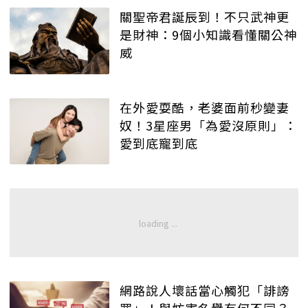
關聖帝君誕辰到！不只武神更
是財神：9個小知識看懂關公神
威
在外愛耍酷，老婆面前秒變妻
奴！3星座男「為愛沒原則」：
愛到底寵到底
網路說人壞話當心觸犯「誹謗