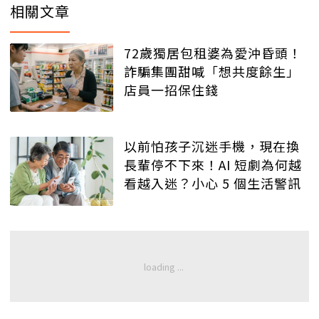
相關文章
72歲獨居包租婆為愛沖昏頭！
詐騙集團甜喊「想共度餘生」
店員一招保住錢
以前怕孩子沉迷手機，現在換
長輩停不下來！AI 短劇為何越
看越入迷？小心 5 個生活警訊