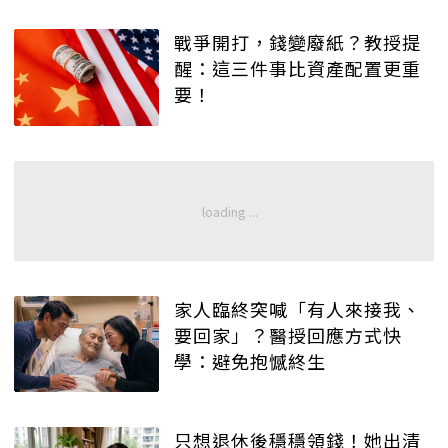
戰爭開打，錢變廢紙？教授提
醒：這三件事比資產配置更重
要！
家人臨終突喊「有人來接我、
要回家」？醫授回應方式快
學：避免抱憾終生
只想退休後穩穩領錢！她出清