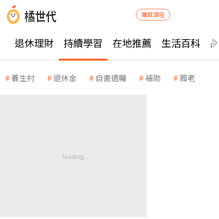
購買課程
退休理財
持續學習
在地推薦
生活百科
養生村
退休金
自書遺囑
補助
獨老