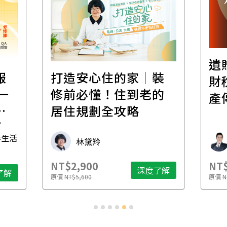
遺
報
打造安心住的家｜裝
財
一
修前必懂！住到老的
產
一
居住規劃全攻略
先
毒生活
林黛羚
NT$2,900
NT$
深度了解
了解
原價
NT$5,600
原價
N