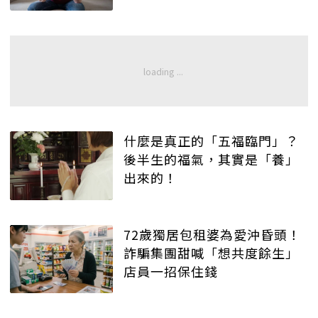
什麼是真正的「五福臨門」？
後半生的福氣，其實是「養」
出來的！
72歲獨居包租婆為愛沖昏頭！
詐騙集團甜喊「想共度餘生」
店員一招保住錢