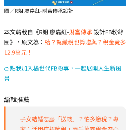
圖／R姐 廖嘉紅-財富傳承設計
本文轉載自《R姐 廖嘉紅-
財富傳承
設計FB粉絲
團》，原文為：
蛤？幫繳稅也算贈與？稅金竟多
12.9萬元！
🍊點我加入橘世代FB粉專，一起展開人生新風
景
編輯推薦
​子女結婚怎麼「送錢」？怕多繳稅？專
家：活用這招節稅，兩千萬零稅金安心