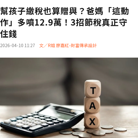
幫孩子繳稅也算贈與？爸媽「這動
作」多噴12.9萬！3招節稅真正守
住錢
2026-04-10 11:27
文／R姐 廖嘉紅-財富傳承設計