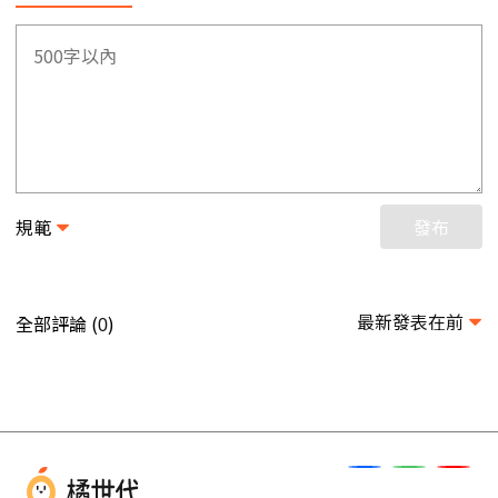
規範
發布
最新發表在前
全部評論 (
)
0