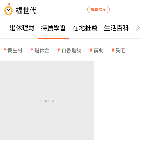
購買課程
退休理財
持續學習
在地推薦
生活百科
養生村
退休金
自書遺囑
補助
獨老