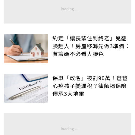
約定「讓長輩住到終老」兒翻
臉趕人！房產移轉先做3準備：
有籌碼不必看人臉色
保單「改名」被罰90萬！爸爸
心疼孩子變漏稅？律師揭保險
傳承3大地雷