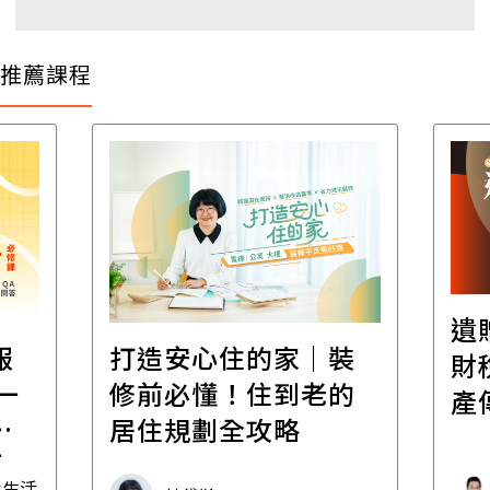
推薦課程
遺
報
打造安心住的家｜裝
財
一
修前必懂！住到老的
產
一
居住規劃全攻略
先
毒生活