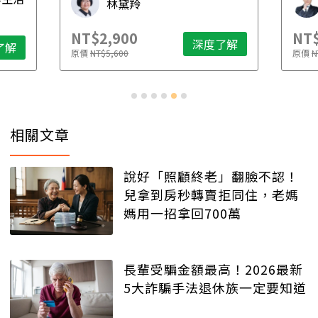
林黛羚
NT$2,900
NT$
深度了解
了解
原價
NT$5,600
原價
N
相關文章
說好「照顧終老」翻臉不認！
兒拿到房秒轉賣拒同住，老媽
媽用一招拿回700萬
長輩受騙金額最高！2026最新
5大詐騙手法退休族一定要知道