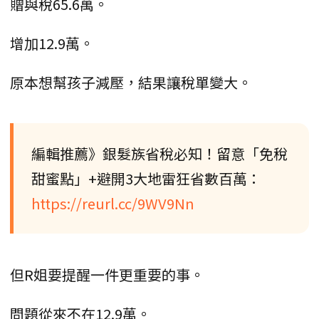
贈與稅65.6萬。
增加12.9萬。
原本想幫孩子減壓，結果讓稅單變大。
編輯推薦》銀髮族省稅必知！留意「免稅
甜蜜點」+避開3大地雷狂省數百萬：
https://reurl.cc/9WV9Nn
但R姐要提醒一件更重要的事。
問題從來不在12.9萬。