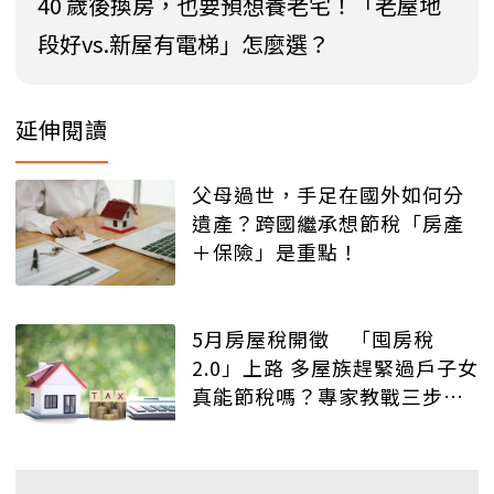
40 歲後換房，也要預想養老宅！「老屋地
段好vs.新屋有電梯」怎麼選？
延伸閱讀
父母過世，手足在國外如何分
遺產？跨國繼承想節稅「房產
＋保險」是重點！
5月房屋稅開徵 「囤房稅
2.0」上路 多屋族趕緊過戶子女
真能節稅嗎？專家教戰三步驟
檢視