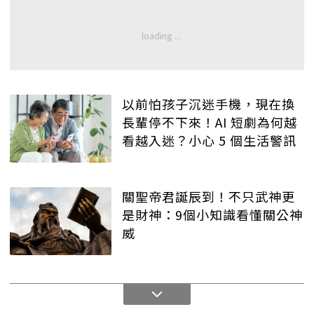
以前怕孩子沉迷手機，現在換
長輩停不下來！AI 短劇為何越
看越入迷？小心 5 個生活警訊
關聖帝君誕辰到！不只武神更
是財神：9個小知識看懂關公神
威