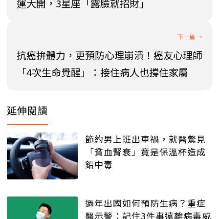
運大開，3星座「露臉就招財」
抗癌拚體力，更預防心理崩潰！癌友心理師
「4次生命覺醒」：接住病人也撐住家屬
延伸閱讀
節約男上班出車禍，就醫驚見
「貧血腎衰」竟是保溫杯造成
鉛中毒
過年出國如何預防生病？重症
醫示警：記住3件事遠離病毒威