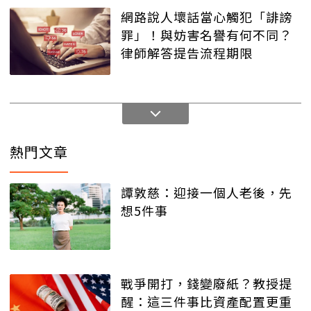
網路說人壞話當心觸犯「誹謗
罪」！與妨害名譽有何不同？
律師解答提告流程期限
熱門文章
譚敦慈：迎接一個人老後，先
想5件事
戰爭開打，錢變廢紙？教授提
醒：這三件事比資產配置更重