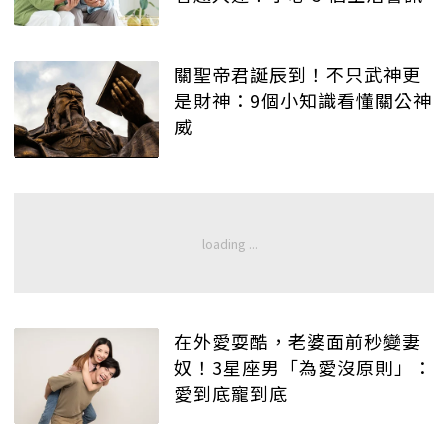
關聖帝君誕辰到！不只武神更
是財神：9個小知識看懂關公神
威
在外愛耍酷，老婆面前秒變妻
奴！3星座男「為愛沒原則」：
愛到底寵到底