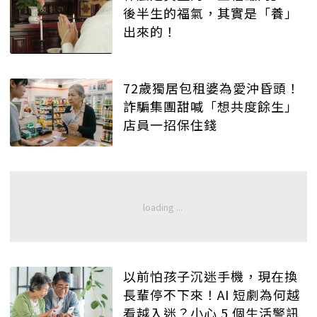
後半生的福氣，其實是「養」
出來的！
72歲獨居包租婆為愛沖昏頭！
詐騙集團甜喊「想共度餘生」
店員一招保住錢
以前怕孩子沉迷手機，現在換
長輩停不下來！AI 短劇為何越
看越入迷？小心 5 個生活警訊