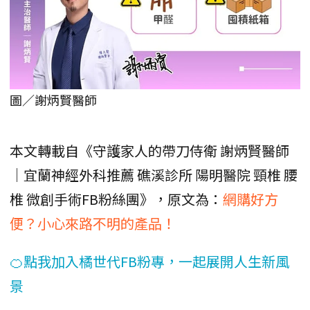
圖／謝炳賢醫師
本文轉載自《守護家人的帶刀侍衛 謝炳賢醫師
｜宜蘭神經外科推薦 礁溪診所 陽明醫院 頸椎 腰
椎 微創手術FB粉絲團》，原文為：
網購好方
便？小心來路不明的產品！
🍊點我加入橘世代FB粉專，一起展開人生新風
景