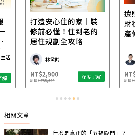
遺
報
打造安心住的家｜裝
財
一
修前必懂！住到老的
產
一
居住規劃全攻略
先
毒生活
林黛羚
NT$2,900
NT$
深度了解
了解
原價
NT$5,600
原價
N
相關文章
什麼是真正的「五福臨門」？