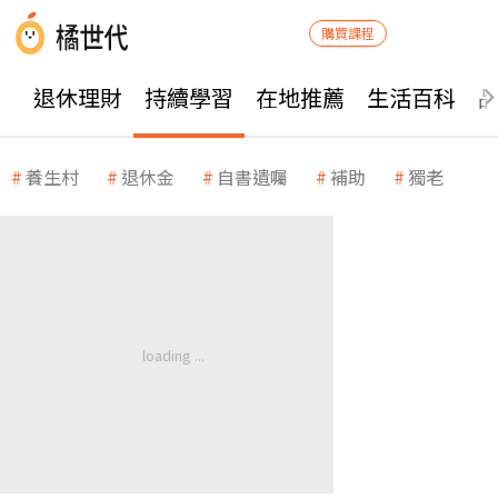
購買課程
退休理財
持續學習
在地推薦
生活百科
養生村
退休金
自書遺囑
補助
獨老