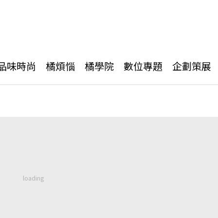
品味時尚
橘煩惱
橘學院
數位專題
企劃策展