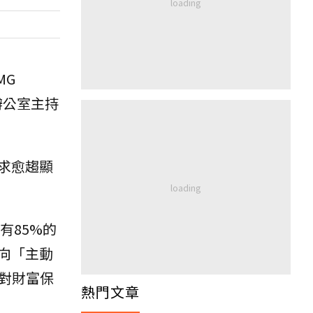
MG
辦公室主持
求愈趨顯
有85%的
向「主動
對財富保
熱門文章