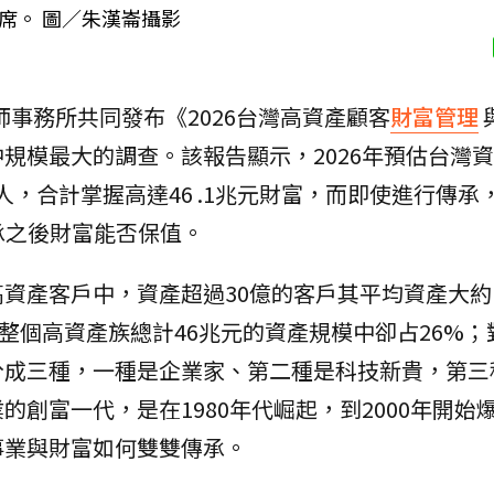
席。 圖／朱漢崙攝影
師事務所共同發布《2026台灣高資產顧客
財富管理
規模最大的調查。該報告顯示，2026年預估台灣
萬人，合計掌握高達46 .1兆元財富，而即使進行傳承
承之後財富能否保值。
資產客戶中，資產超過30億的客戶其平均資產大約1
在整個高資產族總計46兆元的資產規模中卻占26%
分成三種，一種是企業家、第二種是科技新貴，第三
創富一代，是在1980年代崛起，到2000年開始
事業與財富如何雙雙傳承。