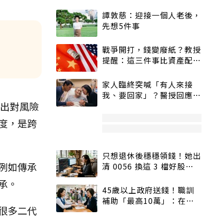
譚敦慈：迎接一個人老後，
先想5件事
戰爭開打，錢變廢紙？教授
提醒：這三件事比資產配置
更重要！
家人臨終突喊「有人來接
我、要回家」？醫授回應方
出對風險
式快學：避免抱憾終生
度，是跨
只想退休後穩穩領錢！她出
例如傳承
清 0056 換這 3 檔好股：
股價高點照樣買
承。
45歲以上政府送錢！職訓
補助「最高10萬」：在
很多二代
職、待業都能申請