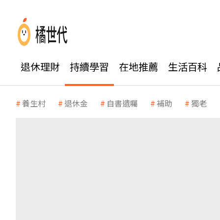
退休理財
持續學習
在地推薦
生活百科
養生村
退休金
自書遺囑
補助
獨老