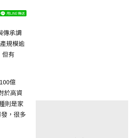
用LINE傳送
與傳承調
資產規模逾
，但有
00億
；對於高資
種則是家
爆發，很多