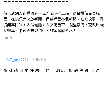
－－－－－－－－－－－－－－－－－
每天到別人的媒體ㄆ一 ㄥˊ ㄊ ㄞˊ上班，霸佔幾個首頁版
面，在快訊ㄊㄡ放新聞，假裝媒發布假新聞，造謠攻擊，霸
凌無辜民眾，入侵電腦，ㄊㄡ窺螢幕，跟監竊聽，竄改blog
點擊率，半夜周末都加班，詐領政府薪水！
0
LINE_an12211
6 個月內
夜-魅-館-日-本-外-約-上-門- - -酒-店- -旅-館-等-都-可-約
全館日籍少女 可接待外國人 不收定金
見面滿意現金支付 全程一對一安排 隱私安全
官網 h t t p s : / / w w w . t y 5 5 6 3 . c om