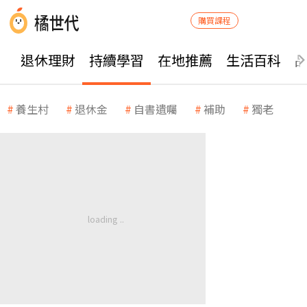
購買課程
退休理財
持續學習
在地推薦
生活百科
養生村
退休金
自書遺囑
補助
獨老