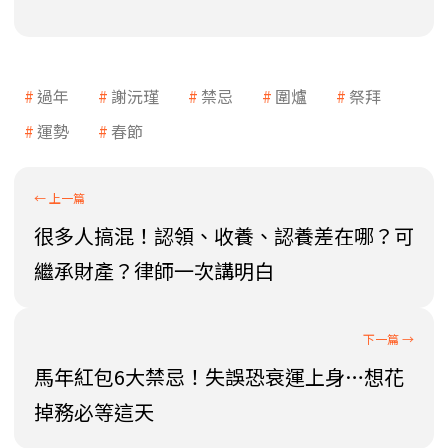
過年
謝沅瑾
禁忌
圍爐
祭拜
運勢
春節
很多人搞混！認領、收養、認養差在哪？可
繼承財產？律師一次講明白
馬年紅包6大禁忌！失誤恐衰運上身…想花
掉務必等這天