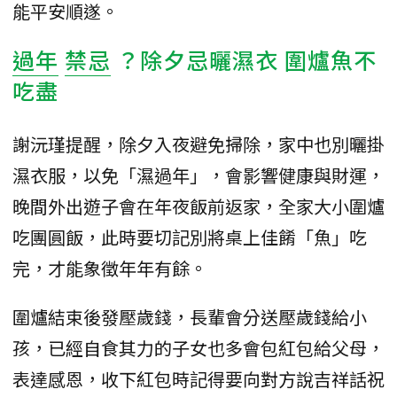
能平安順遂。
過年
禁忌
？除夕忌曬濕衣 圍爐魚不
吃盡
謝沅瑾提醒，除夕入夜避免掃除，家中也別曬掛
濕衣服，以免「濕過年」，會影響健康與財運，
晚間外出遊子會在年夜飯前返家，全家大小圍爐
吃團圓飯，此時要切記別將桌上佳餚「魚」吃
完，才能象徵年年有餘。
圍爐結束後發壓歲錢，長輩會分送壓歲錢給小
孩，已經自食其力的子女也多會包紅包給父母，
表達感恩，收下紅包時記得要向對方說吉祥話祝