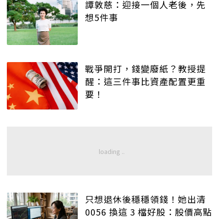
譚敦慈：迎接一個人老後，先
想5件事
戰爭開打，錢變廢紙？教授提
醒：這三件事比資產配置更重
要！
只想退休後穩穩領錢！她出清
0056 換這 3 檔好股：股價高點