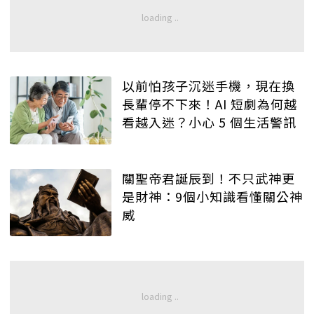
以前怕孩子沉迷手機，現在換
長輩停不下來！AI 短劇為何越
看越入迷？小心 5 個生活警訊
關聖帝君誕辰到！不只武神更
是財神：9個小知識看懂關公神
威