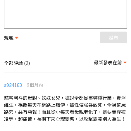
規範
發布
最新發表在前
全部評論 (
)
2
a924183
6 個月內
駭客阿斗的母親、姊妹女兒，據說全都從事特種行業，賣淫
維生，裸照每天在網路上瘋傳，被性侵強暴致死，全裸棄屍
路旁，惡有惡報！而且從小每天看母親老化了，還要賣淫被
凌辱，超痛苦，長期下來心理變態，以攻擊霸凌別人為生！