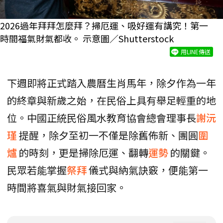
2026過年拜拜怎麼拜？掃厄運、吸好運有講究！第一
時間福氣財氣都收。 示意圖／Shutterstock
用LINE傳送
下週即將正式踏入農曆生肖馬年，除夕作為一年
的終章與新歲之始，在民俗上具有舉足輕重的地
位。中國正統民俗風水教育協會總會理事長
謝沅
瑾
提醒，除夕至初一不僅是除舊佈新、團圓
圍
爐
的時刻，更是掃除厄運、翻轉
運勢
的關鍵。
民眾若能掌握
祭拜
儀式與納氣訣竅，便能第一
時間將喜氣與財氣接回家。