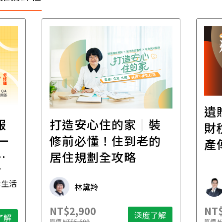
遺
報
打造安心住的家｜裝
財
一
修前必懂！住到老的
產
一
居住規劃全攻略
先
毒生活
林黛羚
NT$2,900
NT$
深度了解
了解
原價
NT$5,600
原價
N