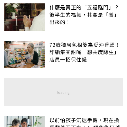
什麼是真正的「五福臨門」？
後半生的福氣，其實是「養」
出來的！
72歲獨居包租婆為愛沖昏頭！
詐騙集團甜喊「想共度餘生」
店員一招保住錢
以前怕孩子沉迷手機，現在換