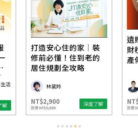
遺
報
打造安心住的家｜裝
財
一
修前必懂！住到老的
產
一
居住規劃全攻略
先
毒生活
林黛羚
NT$2,900
NT$
深度了解
了解
原價
NT$5,600
原價
N