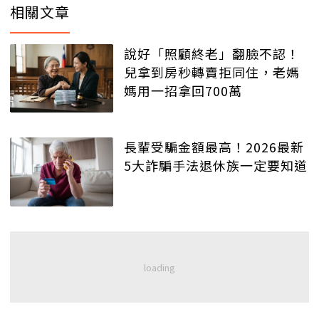
相關文章
說好「照顧終老」翻臉不認！
兒拿到房秒轉賣拒同住，老媽
媽用一招拿回700萬
長輩受騙金額最高！2026最新
5大詐騙手法退休族一定要知道