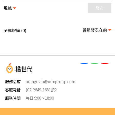
規範
發布
最新發表在前
全部評論 (
)
0
服務信箱
orangevip@udngroup.com
客服電話
(02)2649-1681按2
服務時間
每日 9:00～18:00