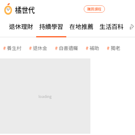
購買課程
退休理財
持續學習
在地推薦
生活百科
養生村
退休金
自書遺囑
補助
獨老