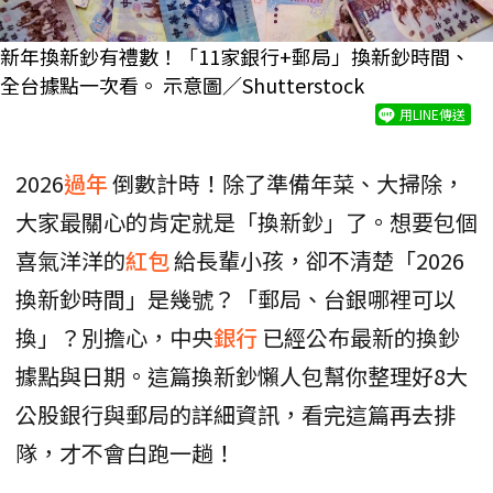
新年換新鈔有禮數！「11家銀行+郵局」換新鈔時間、
全台據點一次看。 示意圖／Shutterstock
用LINE傳送
2026
過年
倒數計時！除了準備年菜、大掃除，
大家最關心的肯定就是「換新鈔」了。想要包個
喜氣洋洋的
紅包
給長輩小孩，卻不清楚「2026
換新鈔時間」是幾號？「郵局、台銀哪裡可以
換」？別擔心，中央
銀行
已經公布最新的換鈔
據點與日期。這篇換新鈔懶人包幫你整理好8大
公股銀行與郵局的詳細資訊，看完這篇再去排
隊，才不會白跑一趟！