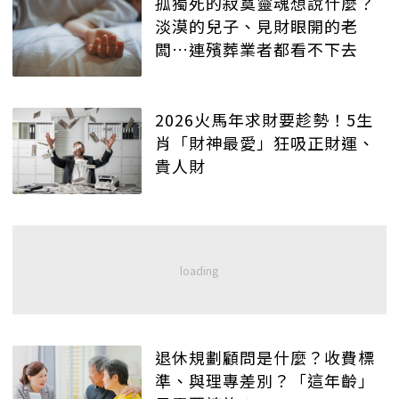
孤獨死的寂寞靈魂想說什麼？
淡漠的兒子、見財眼開的老
闆…連殯葬業者都看不下去
2026火馬年求財要趁勢！5生
肖「財神最愛」狂吸正財運、
貴人財
退休規劃顧問是什麼？收費標
準、與理專差別？「這年齡」