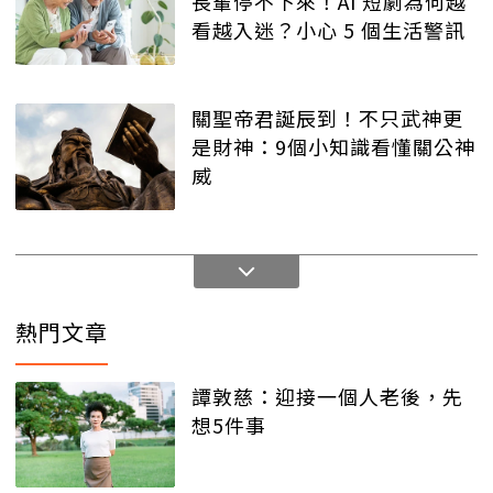
長輩停不下來！AI 短劇為何越
看越入迷？小心 5 個生活警訊
關聖帝君誕辰到！不只武神更
是財神：9個小知識看懂關公神
威
熱門文章
譚敦慈：迎接一個人老後，先
想5件事