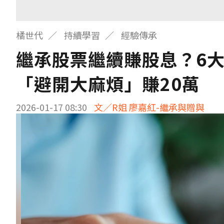
橘世代
持續學習
經驗傳承
繼承股票繼續賺股息？6
「避開大麻煩」賺20萬
2026-01-17 08:30
文／R姐 廖嘉紅-繼承與贈與