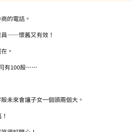
券商的電話。
業員——懷舊又有效！
還在。
有100股……
零股未來會讓子女一個頭兩個大。
萬！
媽笑得好開心！