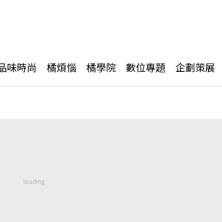
品味時尚
橘煩惱
橘學院
數位專題
企劃策展