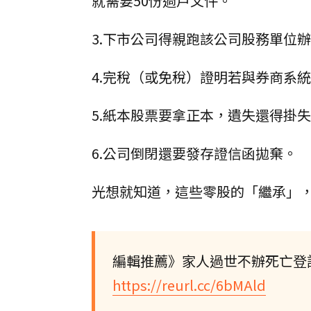
就需要50份過戶文件。
3.下市公司得親跑該公司股務單位
4.完稅（或免稅）證明若與券商系
5.紙本股票要拿正本，遺失還得掛
6.公司倒閉還要發存證信函拋棄。
光想就知道，這些零股的「繼承」
編輯推薦》家人過世不辦死亡登
https://reurl.cc/6bMAld