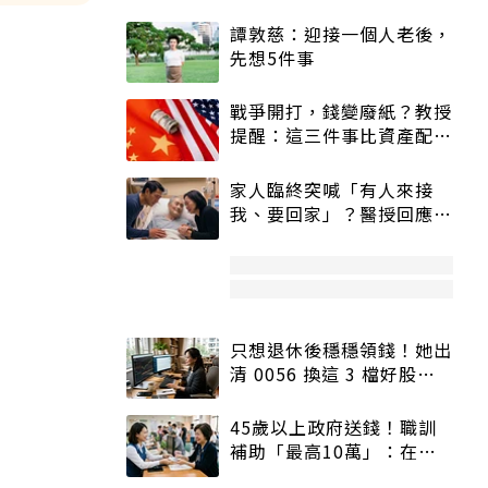
譚敦慈：迎接一個人老後，
先想5件事
戰爭開打，錢變廢紙？教授
提醒：這三件事比資產配置
更重要！
家人臨終突喊「有人來接
我、要回家」？醫授回應方
式快學：避免抱憾終生
只想退休後穩穩領錢！她出
清 0056 換這 3 檔好股：
股價高點照樣買
45歲以上政府送錢！職訓
補助「最高10萬」：在
職、待業都能申請