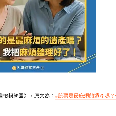
與FB粉絲團》，原文為：
#股票是最麻煩的遺產嗎？