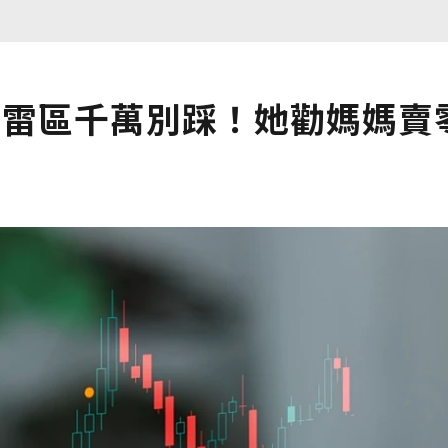
大雷區千萬別踩！她勸媽媽賣