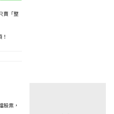
只賣「整
煩！
檔股票，