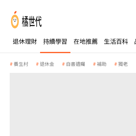
退休理財
持續學習
在地推薦
生活百科
養生村
退休金
自書遺囑
補助
獨老