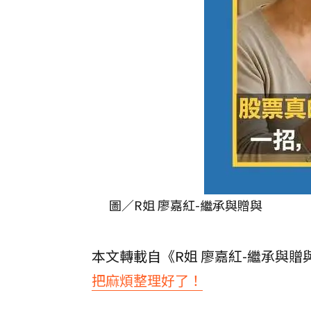
圖／R姐 廖嘉紅-繼承與贈與
本文轉載自《R姐 廖嘉紅-繼承與贈
把麻煩整理好了！