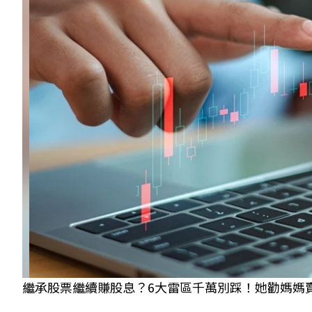
繼承股票繼續賺股息？6大雷區千萬別踩！她勸媽媽賣零股「