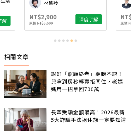
毒生活
林黛羚
NT$2,900
NT$
深度了解
了解
原價
NT$5,600
原價
N
相關文章
說好「照顧終老」翻臉不認！
兒拿到房秒轉賣拒同住，老媽
媽用一招拿回700萬
長輩受騙金額最高！2026最新
5大詐騙手法退休族一定要知道