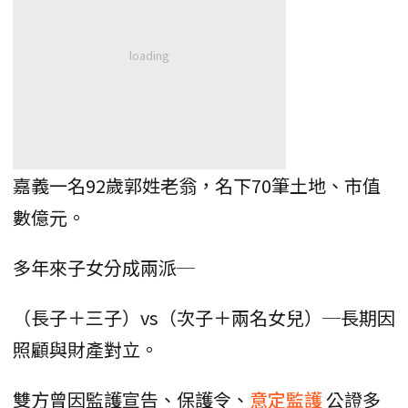
嘉義一名92歲郭姓老翁，名下70筆土地、市值
數億元。
多年來子女分成兩派─
（長子＋三子）vs（次子＋兩名女兒）─長期因
照顧與財產對立。
雙方曾因監護宣告、保護令、
意定監護
公證多