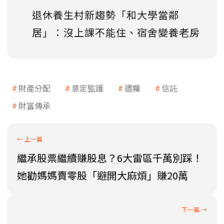
退休養生村新趨勢「和大學當鄰
居」：沒上課不能住、宿舍變養老房
財產分配
意定監護
遺囑
信託
財富傳承
繼承股票繼續賺股息？6大雷區千萬別踩！
她勸媽媽賣零股「避開大麻煩」賺20萬