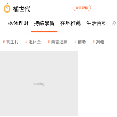
購買課程
退休理財
持續學習
在地推薦
生活百科
養生村
退休金
自書遺囑
補助
獨老