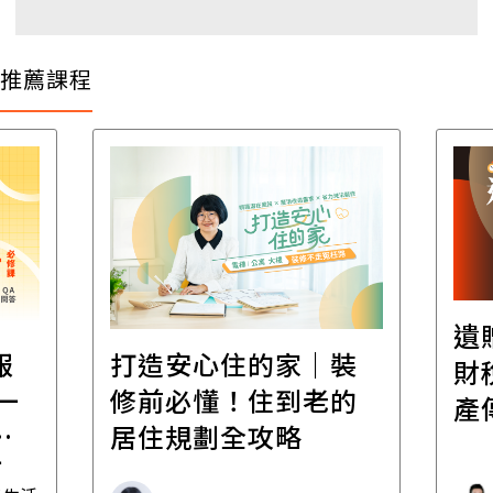
推薦課程
遺
報
打造安心住的家｜裝
財
一
修前必懂！住到老的
產
一
居住規劃全攻略
先