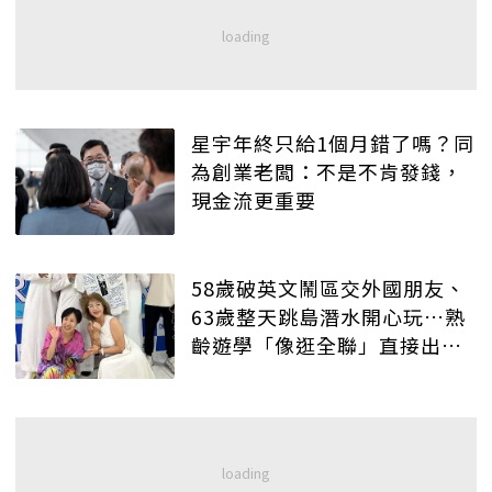
星宇年終只給1個月錯了嗎？同
為創業老闆：不是不肯發錢，
現金流更重要
58歲破英文鬧區交外國朋友、
63歲整天跳島潛水開心玩…熟
齡遊學「像逛全聯」直接出發
吧！