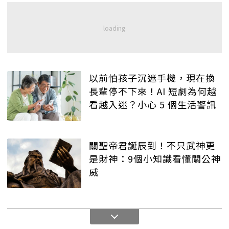
以前怕孩子沉迷手機，現在換
長輩停不下來！AI 短劇為何越
看越入迷？小心 5 個生活警訊
關聖帝君誕辰到！不只武神更
是財神：9個小知識看懂關公神
威