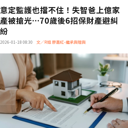
意定監護也擋不住！失智爸上億家
產被搶光…70歲後6招保財產避糾
紛
2026-01-18 08:30
文／R姐 廖嘉紅-繼承與贈與