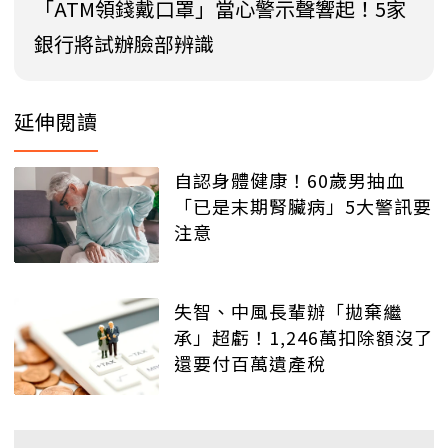
「ATM領錢戴口罩」當心警示聲響起！5家
銀行將試辦臉部辨識
延伸閱讀
自認身體健康！60歲男抽血
「已是末期腎臟病」5大警訊要
注意
失智、中風長輩辦「拋棄繼
承」超虧！1,246萬扣除額沒了
還要付百萬遺產稅