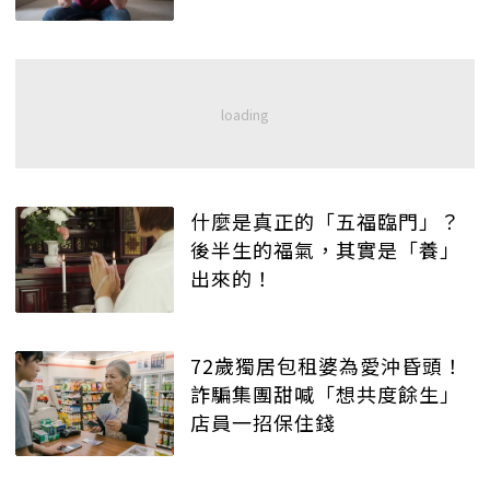
什麼是真正的「五福臨門」？
後半生的福氣，其實是「養」
出來的！
72歲獨居包租婆為愛沖昏頭！
詐騙集團甜喊「想共度餘生」
店員一招保住錢