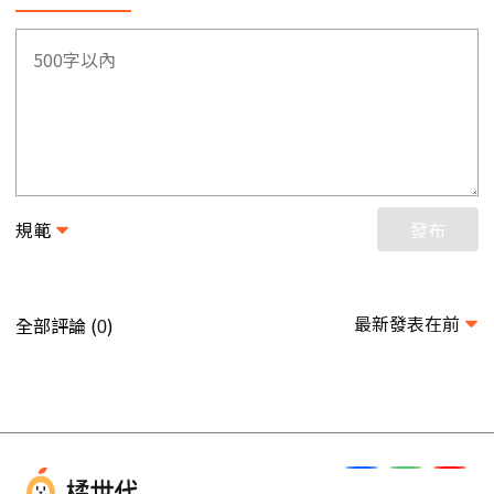
規範
發布
最新發表在前
全部評論 (
)
0