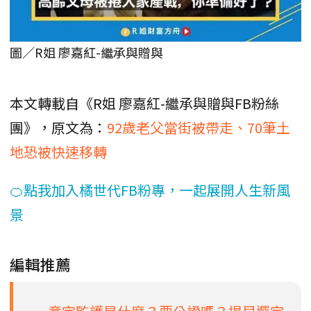
圖／R姐 廖嘉紅-繼承與贈與
本文轉載自《R姐 廖嘉紅-繼承與贈與FB粉絲
團》，原文為：
92歲老父當街被帶走、70筆土
地恐被快速移轉
🍊點我加入橘世代FB粉專，一起展開人生新風
景
編輯推薦