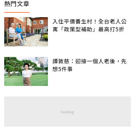
熱門文章
入住平價養生村！全台老人公
寓「政策型補助」最高打5折
譚敦慈：迎接一個人老後，先
想5件事