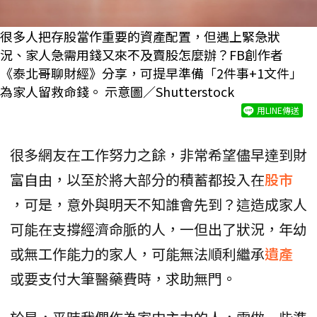
很多人把存股當作重要的資產配置，但遇上緊急狀
況、家人急需用錢又來不及賣股怎麼辦？FB創作者
《泰北哥聊財經》分享，可提早準備「2件事+1文件」
為家人留救命錢。 示意圖／Shutterstock
用LINE傳送
很多網友在工作努力之餘，非常希望儘早達到財
富自由，以至於將大部分的積蓄都投入在
股市
，可是，意外與明天不知誰會先到？這造成家人
可能在支撐經濟命脈的人，一但出了狀況，年幼
或無工作能力的家人，可能無法順利繼承
遺產
或要支付大筆醫藥費時，求助無門。