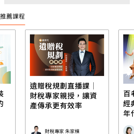
推薦課程
遺贈稅規劃直播課│
裝
百
財稅專家親授，讓資
的
經
產傳承更有效率
年
財稅專家 朱家棟