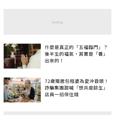
什麼是真正的「五福臨門」？
後半生的福氣，其實是「養」
出來的！
72歲獨居包租婆為愛沖昏頭！
詐騙集團甜喊「想共度餘生」
店員一招保住錢