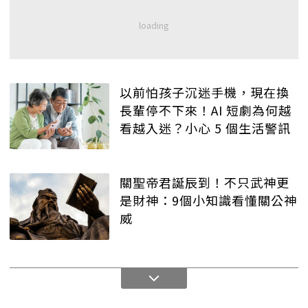
以前怕孩子沉迷手機，現在換
長輩停不下來！AI 短劇為何越
看越入迷？小心 5 個生活警訊
關聖帝君誕辰到！不只武神更
是財神：9個小知識看懂關公神
威