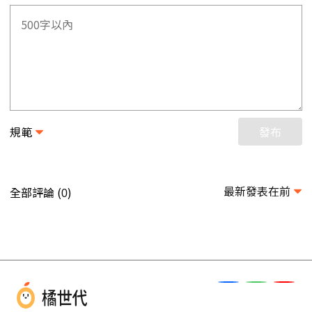
規範
發布
最新發表在前
全部評論 (
)
0