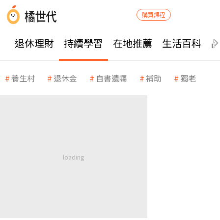
購買課程
退休理財
持續學習
在地推薦
生活百科
養生村
退休金
自書遺囑
補助
獨老