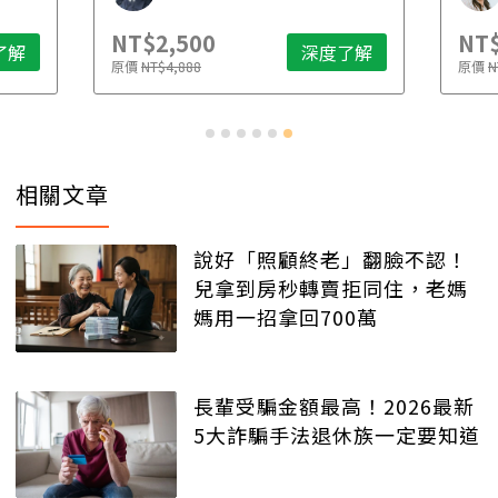
NT$2,500
NT$
了解
深度了解
原價
NT$4,888
原價
N
相關文章
說好「照顧終老」翻臉不認！
兒拿到房秒轉賣拒同住，老媽
媽用一招拿回700萬
長輩受騙金額最高！2026最新
5大詐騙手法退休族一定要知道