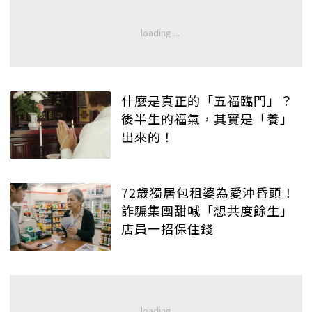
什麼是真正的「五福臨門」？
後半生的福氣，其實是「養」
出來的！
72歲獨居包租婆為愛沖昏頭！
詐騙集團甜喊「想共度餘生」
店員一招保住錢