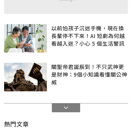
以前怕孩子沉迷手機，現在換
長輩停不下來！AI 短劇為何越
看越入迷？小心 5 個生活警訊
關聖帝君誕辰到！不只武神更
是財神：9個小知識看懂關公神
威
熱門文章