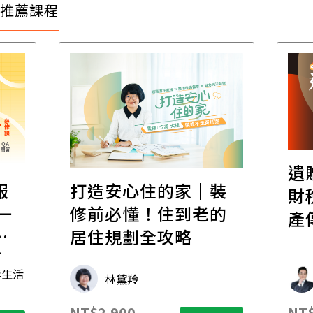
推薦課程
遺
報
打造安心住的家｜裝
財
一
修前必懂！住到老的
產
一
居住規劃全攻略
先
毒生活
林黛羚
NT$2,900
NT$