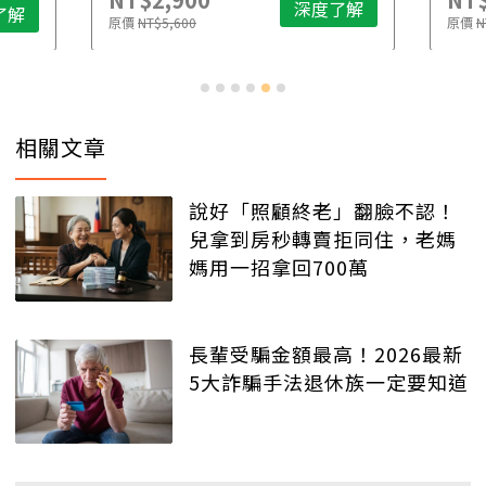
深度了解
了解
原價
NT$5,600
原價
N
相關文章
說好「照顧終老」翻臉不認！
兒拿到房秒轉賣拒同住，老媽
媽用一招拿回700萬
長輩受騙金額最高！2026最新
5大詐騙手法退休族一定要知道