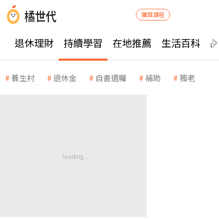
購買課程
退休理財
持續學習
在地推薦
生活百科
養生村
退休金
自書遺囑
補助
獨老