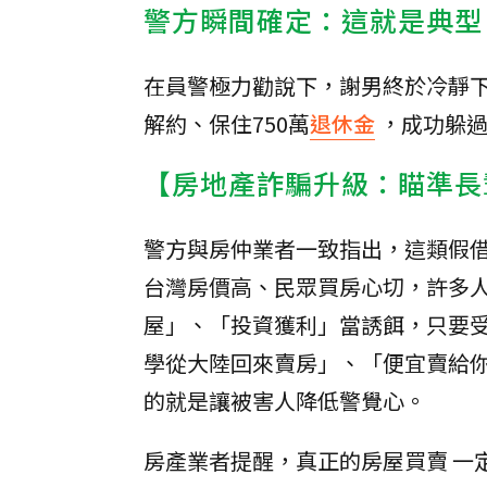
警方瞬間確定：這就是典型
在員警極力勸說下，謝男終於冷靜
解約、保住750萬
退休金
，成功躲
【房地產詐騙升級：瞄準長
警方與房仲業者一致指出，這類假
台灣房價高、民眾買房心切，許多
屋」、「投資獲利」當誘餌，只要
學從大陸回來賣房」、「便宜賣給
的就是讓被害人降低警覺心。
房產業者提醒，真正的房屋買賣 一