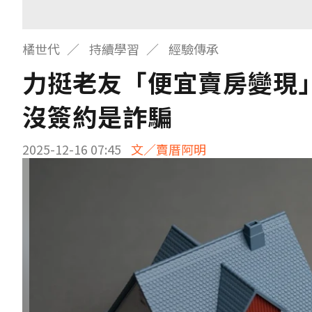
橘世代
持續學習
經驗傳承
力挺老友「便宜賣房變現」
沒簽約是詐騙
2025-12-16 07:45
文／賣厝阿明