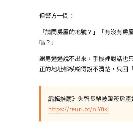
但警方一問：
「請問房屋的地號？」「有沒有房
嗎？」
謝男通通說不出來，手機裡對話也
正的地址都模糊得說不清楚，只回
編輯推薦》失智長輩被騙簽房產
https://reurl.cc/nlY0xl