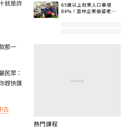
十就是詐
65歲以上就業人口暴增
84%！雲林企業搶留老員
工：穩定性高、經驗豐富
款那一
籲民眾：
你趕快匯
中古
熱門課程