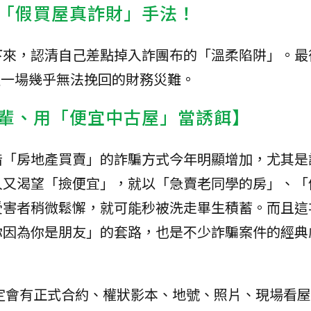
「假買屋真詐財」手法！
下來，認清自己差點掉入詐團布的「溫柔陷阱」。最
過一場幾乎無法挽回的財務災難。
輩、用「便宜中古屋」當誘餌】
借「房地產買賣」的詐騙方式今年明顯增加，尤其是
人又渴望「撿便宜」，就以「急賣老同學的房」、「
受害者稍微鬆懈，就可能秒被洗走畢生積蓄。而且這
你因為你是朋友」的套路，也是不少詐騙案件的經典
定會有正式合約、權狀影本、地號、照片、現場看