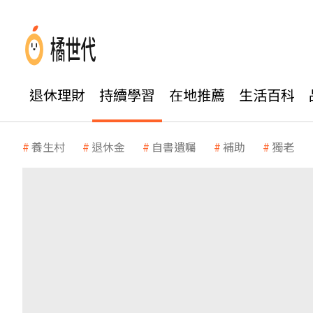
退休理財
持續學習
在地推薦
生活百科
養生村
退休金
自書遺囑
補助
獨老