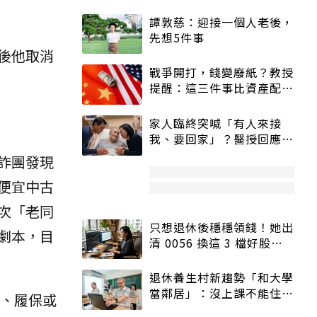
譚敦慈：迎接一個人老後，
先想5件事
後他取消
戰爭開打，錢變廢紙？教授
提醒：這三件事比資產配置
更重要！
家人臨終突喊「有人來接
我、要回家」？醫授回應方
式快學：避免抱憾終生
詐團發現
便宜中古
次「老同
只想退休後穩穩領錢！她出
劇本，目
清 0056 換這 3 檔好股：
股價高點照樣買
退休養生村新趨勢「和大學
當鄰居」：沒上課不能住、
屋、履保或
宿舍變養老房