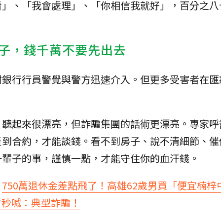
看」、「我會處理」、「你相信我就好」，百分之八
子，錢千萬不要先出去
謝銀行行員警覺與警方迅速介入。但更多受害者在匯
」聽起來很漂亮，但詐騙集團的話術更漂亮。專家呼
簽到合約，才能談錢。看不到房子、說不清細節、催
一輩子的事，謹慎一點，才能守住你的血汗錢。
：
750萬退休金差點飛了！高雄62歲男買「便宜楠梓
看秒喊：典型詐騙！