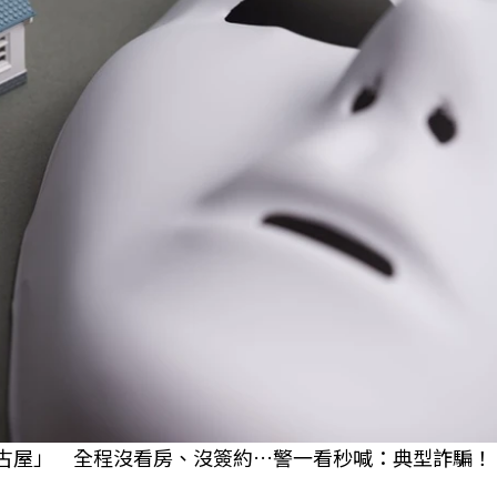
中古屋」 全程沒看房、沒簽約…警一看秒喊：典型詐騙！