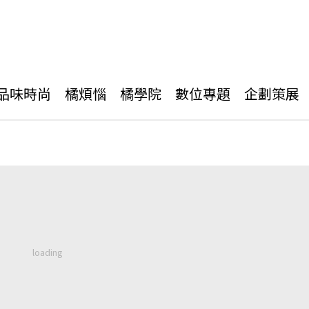
品味時尚
橘煩惱
橘學院
數位專題
企劃策展