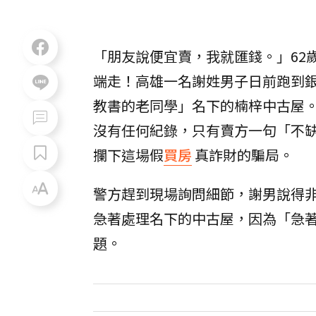
「朋友說便宜賣，我就匯錢。」62
端走！高雄一名謝姓男子日前跑到銀
教書的老同學」名下的楠梓中古屋。
沒有任何紀錄，只有賣方一句「不
攔下這場假
買房
真詐財的騙局。
警方趕到現場詢問細節，謝男說得
急著處理名下的中古屋，因為「急
題。