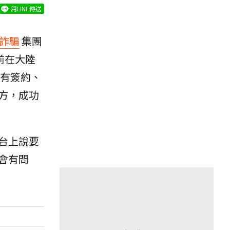
用LINE傳送
詐騙
集團
前在大陸
沒有簽約、
方，成功
台上說要
會有問