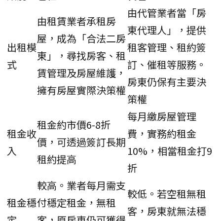
由代管業者當「房
由租賃業者承租房
東代理人」，提供
屋，成為「合法二房
出租模
租客管理、租約簽
東」，尋找房客、租
式
訂、催租等服務。
賃管理及房屋維護，
房東仍保有主要決
擁有房屋實際決策權
策權
每月繳房屋管理
租金約市價6-8折
租金收
費，實務約租金
價，可透過簽訂長期
入
10%，相當租金打9
租約提高
折
較高。業者每月需支
較低。若空租無租
租金穩
付穩定租金，無租
客，房東就無法穩
定
客，原房東仍可獲得