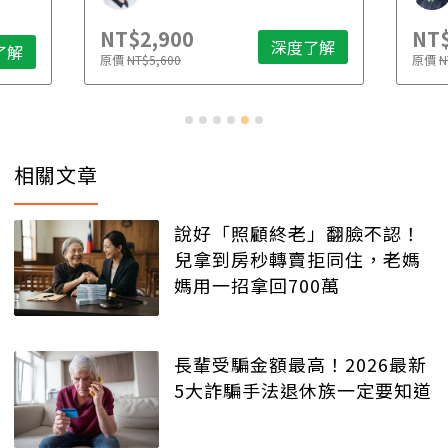
NT$2,900
NT$
深度了解
了解
原價
NT$5,600
原價
N
相關文章
說好「照顧終老」翻臉不認！
兒拿到房秒轉賣拒同住，老媽
媽用一招拿回700萬
長輩受騙金額最高！2026最新
5大詐騙手法退休族一定要知道