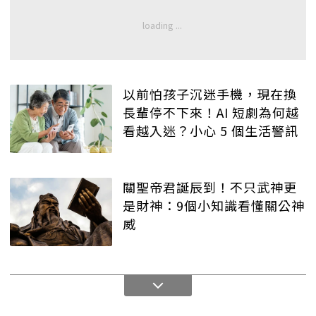
以前怕孩子沉迷手機，現在換
長輩停不下來！AI 短劇為何越
看越入迷？小心 5 個生活警訊
關聖帝君誕辰到！不只武神更
是財神：9個小知識看懂關公神
威