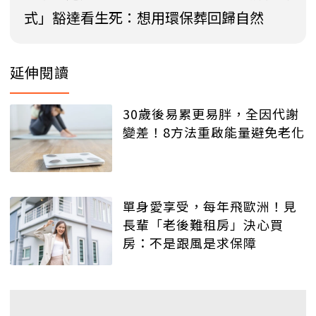
式」豁達看生死：想用環保葬回歸自然
延伸閱讀
30歲後易累更易胖，全因代謝
變差！8方法重啟能量避免老化
單身愛享受，每年飛歐洲！見
長輩「老後難租房」決心買
房：不是跟風是求保障