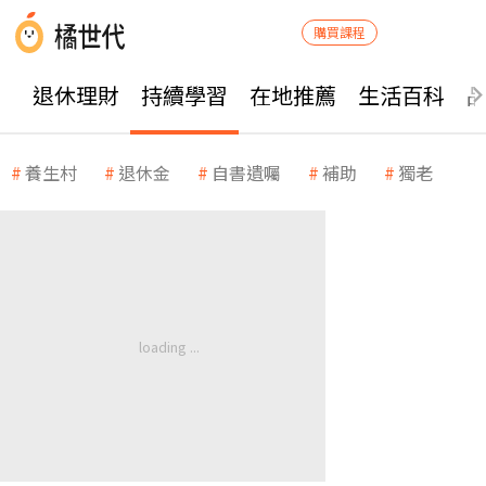
購買課程
退休理財
持續學習
在地推薦
生活百科
養生村
退休金
自書遺囑
補助
獨老