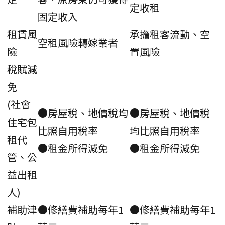
定收租
固定收入
租賃風
承擔租客流動、空
空租風險轉嫁業者
險
置風險
稅賦減
免
(社會
●房屋稅、地價稅均
●房屋稅、地價稅
住宅包
比照自用稅率
均比照自用稅率
租代
●租金所得減免
●租金所得減免
管、公
益出租
人)
補助津
●修繕費補助每年1
●修繕費補助每年1