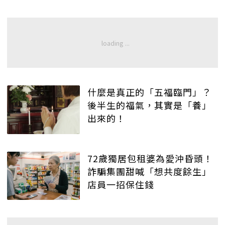
什麼是真正的「五福臨門」？
後半生的福氣，其實是「養」
出來的！
72歲獨居包租婆為愛沖昏頭！
詐騙集團甜喊「想共度餘生」
店員一招保住錢