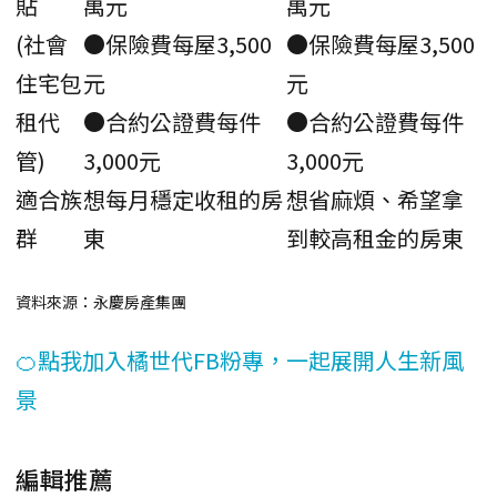
貼
萬元
萬元
(社會
●保險費每屋3,500
●保險費每屋3,500
住宅包
元
元
租代
●合約公證費每件
●合約公證費每件
管)
3,000元
3,000元
適合族
想每月穩定收租的房
想省麻煩、希望拿
群
東
到較高租金的房東
資料來源：永慶房產集團
🍊點我加入橘世代FB粉專，一起展開人生新風
景
編輯推薦