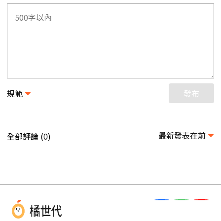
規範
發布
最新發表在前
全部評論 (
)
0