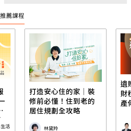
推薦課程
遺
報
打造安心住的家｜裝
財
一
修前必懂！住到老的
產
一
居住規劃全攻略
先
毒生活
林黛羚