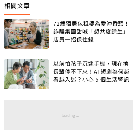
相關文章
72歲獨居包租婆為愛沖昏頭！
詐騙集團甜喊「想共度餘生」
店員一招保住錢
以前怕孩子沉迷手機，現在換
長輩停不下來！AI 短劇為何越
看越入迷？小心 5 個生活警訊