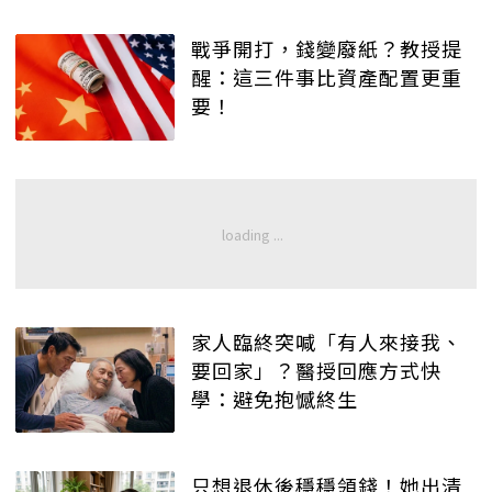
戰爭開打，錢變廢紙？教授提
醒：這三件事比資產配置更重
要！
家人臨終突喊「有人來接我、
要回家」？醫授回應方式快
學：避免抱憾終生
只想退休後穩穩領錢！她出清