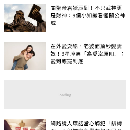
關聖帝君誕辰到！不只武神更
是財神：9個小知識看懂關公神
威
在外愛耍酷，老婆面前秒變妻
奴！3星座男「為愛沒原則」：
愛到底寵到底
網路說人壞話當心觸犯「誹謗