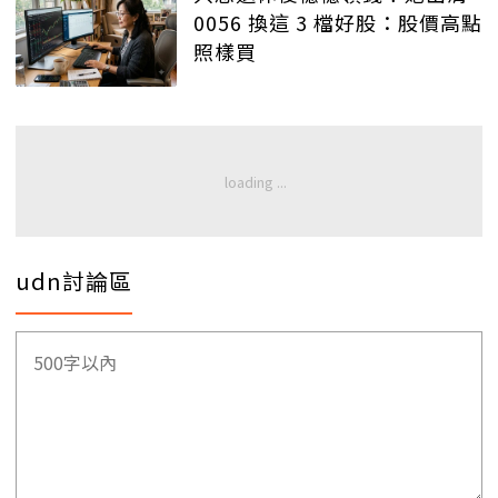
0056 換這 3 檔好股：股價高點
照樣買
udn討論區