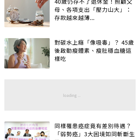
40歲仍存不了退休金！照顧父
母、各項支出「壓力山大」：
存款越來越薄...
對碳水上癮「像吸毒」？ 45歲
後啟動瘦體素、瘦肚穩血糖這
樣吃
同樣罹患癌症竟有差別待遇？
「弱勢癌」3大困境如同斬斷生