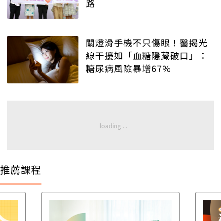
路
關燈滑手機不只傷眼！醫揭光
線干擾如「血糖隱藏破口」：
糖尿病風險暴增67%
推薦課程