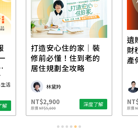
遺
報
打造安心住的家｜裝
財
一
修前必懂！住到老的
產
一
居住規劃全攻略
先
毒生活
林黛羚
NT$2,900
NT$
深度了解
了解
原價
NT$5,600
原價
N