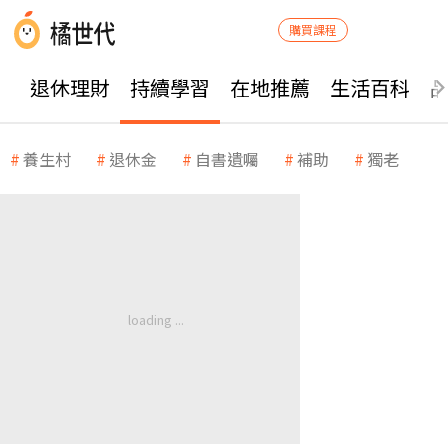
購買課程
退休理財
持續學習
在地推薦
生活百科
養生村
退休金
自書遺囑
補助
獨老