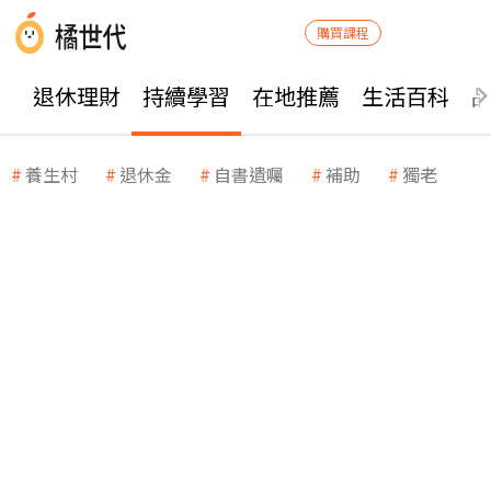
購買課程
退休理財
持續學習
在地推薦
生活百科
養生村
退休金
自書遺囑
補助
獨老