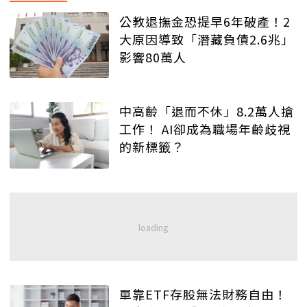
公教退撫金恐提早6年破產！2
大原因導致「潛藏負債2.6兆」
影響80萬人
中高齡「退而不休」8.2萬人搶
工作！ AI卻成為職場年齡歧視
的新標籤？
單靠ETF存股無法財務自由！