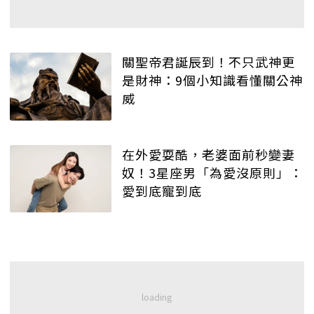
關聖帝君誕辰到！不只武神更
是財神：9個小知識看懂關公神
威
在外愛耍酷，老婆面前秒變妻
奴！3星座男「為愛沒原則」：
愛到底寵到底