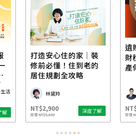
遺
報
打造安心住的家｜裝
財
一
修前必懂！住到老的
產
一
居住規劃全攻略
先
毒生活
林黛羚
NT$2,900
NT$
深度了解
了解
原價
NT$5,600
原價
N