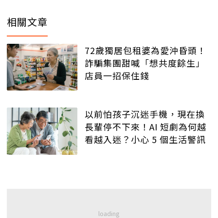
相關文章
72歲獨居包租婆為愛沖昏頭！
詐騙集團甜喊「想共度餘生」
店員一招保住錢
以前怕孩子沉迷手機，現在換
長輩停不下來！AI 短劇為何越
看越入迷？小心 5 個生活警訊