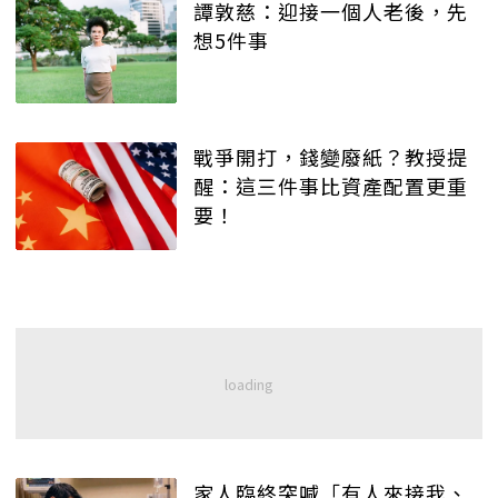
譚敦慈：迎接一個人老後，先
想5件事
戰爭開打，錢變廢紙？教授提
醒：這三件事比資產配置更重
要！
家人臨終突喊「有人來接我、