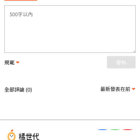
規範
發布
最新發表在前
全部評論 (
)
0