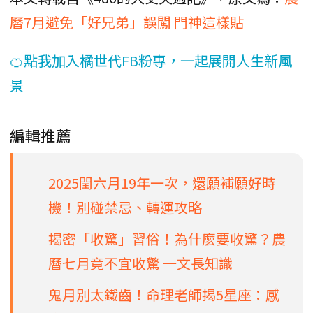
曆7月避免「好兄弟」誤闖 門神這樣貼
🍊點我加入橘世代FB粉專，一起展開人生新風
景
編輯推薦
2025閏六月19年一次，還願補願好時
機！別碰禁忌、轉運攻略
揭密「收驚」習俗！為什麼要收驚？農
曆七月竟不宜收驚 一文長知識
鬼月別太鐵齒！命理老師揭5星座：感