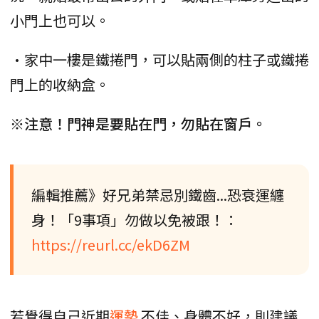
小門上也可以。
•家中一樓是鐵捲門，可以貼兩側的柱子或鐵捲
門上的收納盒。
※注意！門神是要貼在門，勿貼在窗戶。
編輯推薦》好兄弟禁忌別鐵齒...恐衰運纏
身！「9事項」勿做以免被跟！：
https://reurl.cc/ekD6ZM
若覺得自己近期
運勢
不佳、身體不好，則建議