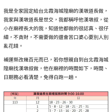
我是全家固定給台北霞海城隍廟的漢墩道長做，
我家與漢墩道長是世交，我都稱呼他漢墩叔，從
小在廟裡長大的我，知道他都做的很認真、很仔
細，不貪財，不需要做的還會苦口婆心要別人別
亂花錢。
補運祭改幾百元而已，若你想親自到台北霞海城
隍廟找漢墩叔做，他在廟裡的時間如下，時間、
日期務必看清楚，免得白跑一趟。