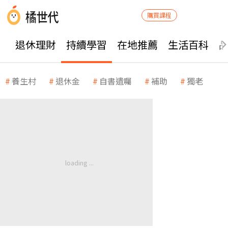
購買課程
退休理財
持續學習
在地推薦
生活百科
養生村
退休金
自書遺囑
補助
獨老