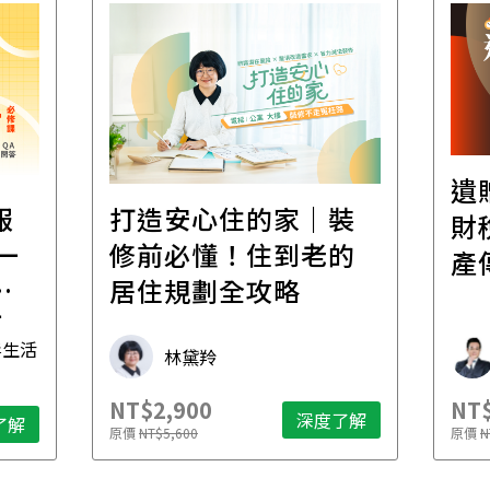
遺
報
打造安心住的家｜裝
財
一
修前必懂！住到老的
產
一
居住規劃全攻略
先
毒生活
林黛羚
NT$2,900
NT$
深度了解
了解
原價
NT$5,600
原價
N