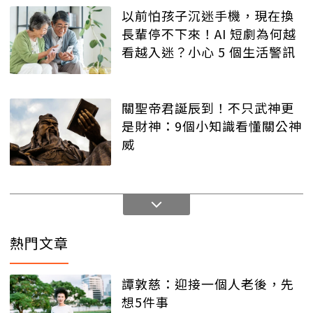
以前怕孩子沉迷手機，現在換
長輩停不下來！AI 短劇為何越
看越入迷？小心 5 個生活警訊
關聖帝君誕辰到！不只武神更
是財神：9個小知識看懂關公神
威
熱門文章
譚敦慈：迎接一個人老後，先
想5件事