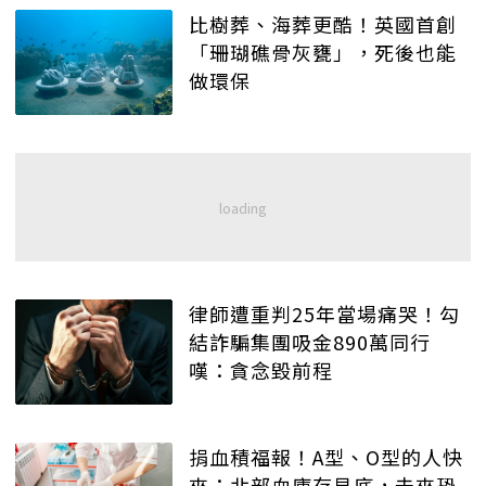
比樹葬、海葬更酷！英國首創
「珊瑚礁骨灰甕」，死後也能
做環保
律師遭重判25年當場痛哭！勾
結詐騙集團吸金890萬同行
嘆：貪念毀前程
捐血積福報！A型、O型的人快
來：北部血庫存見底，未來恐