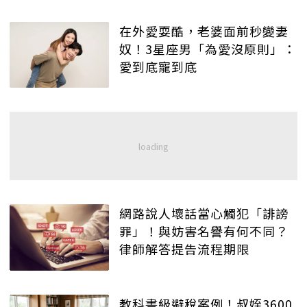
在外愛耍酷，老婆面前秒變妻
奴！3星座男「為愛沒原則」：
愛到底寵到底
網路說人壞話當心觸犯「誹謗
罪」！與妨害名譽有何不同？
律師解答提告流程期限
教科書級避稅案例！叔姪3600