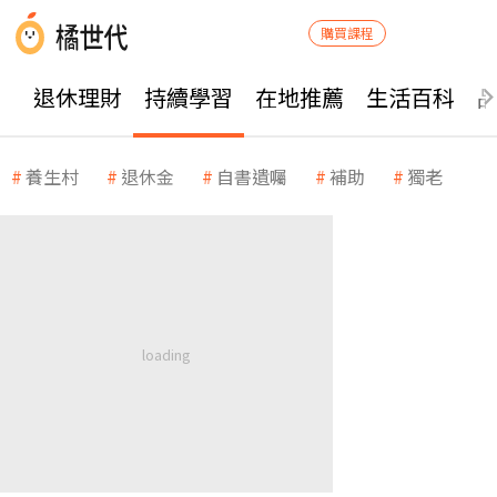
購買課程
退休理財
持續學習
在地推薦
生活百科
養生村
退休金
自書遺囑
補助
獨老