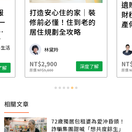
遺
報
打造安心住的家｜裝
財
一
修前必懂！住到老的
產
一
居住規劃全攻略
先
毒生活
林黛羚
NT$2,900
NT$
深度了解
了解
原價
NT$5,600
原價
N
相關文章
72歲獨居包租婆為愛沖昏頭！
詐騙集團甜喊「想共度餘生」