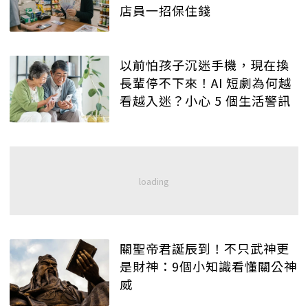
店員一招保住錢
以前怕孩子沉迷手機，現在換
長輩停不下來！AI 短劇為何越
看越入迷？小心 5 個生活警訊
關聖帝君誕辰到！不只武神更
是財神：9個小知識看懂關公神
威