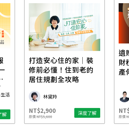
遺
報
打造安心住的家｜裝
財
一
修前必懂！住到老的
產
一
居住規劃全攻略
先
毒生活
林黛羚
NT$2,900
NT$
深度了解
了解
原價
NT$5,600
原價
N