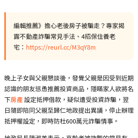
編輯推薦》擔心老後房子被騙走？專家揭
露不動產詐騙常見手法、4招保住養老
宅：
https://reurl.cc/M3qY8m
晚上子女與父親懇談後，發覺父親是因受到近期
認識的朋友慫恿推薦投資商品，隱瞞家人欲將名
下
房產
設定抵押借款，疑似遭受投資詐騙，翌
日隨即陪同父親至歸仁地政提出異議，停止辦理
抵押權設定，即時防杜600萬元詐騙情事。
地政局長陳淑美表示，高齡者被詐騙的常見有