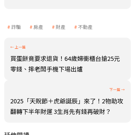
詐騙
房產
財產
不動產
買蛋餅竟要求退貨！64歲婦衝櫃台搶25元
零錢、摔老闆手機下場出爐
2025「天貺節＋虎爺誕辰」來了！2物助攻
翻轉下半年財運 3生肖先有錢再破財？
延伸閱讀