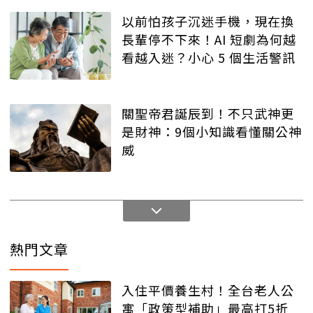
以前怕孩子沉迷手機，現在換
長輩停不下來！AI 短劇為何越
看越入迷？小心 5 個生活警訊
關聖帝君誕辰到！不只武神更
是財神：9個小知識看懂關公神
威
熱門文章
入住平價養生村！全台老人公
寓「政策型補助」最高打5折