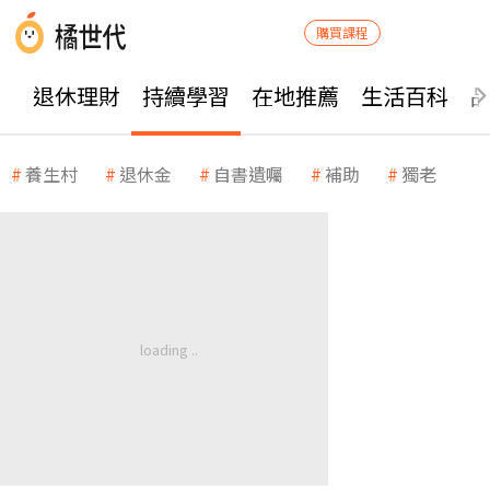
購買課程
退休理財
持續學習
在地推薦
生活百科
養生村
退休金
自書遺囑
補助
獨老