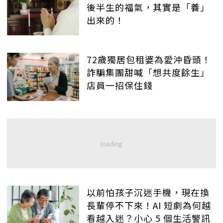
後半生的福氣，其實是「養」
出來的！
72歲獨居包租婆為愛沖昏頭！
詐騙集團甜喊「想共度餘生」
店員一招保住錢
以前怕孩子沉迷手機，現在換
長輩停不下來！AI 短劇為何越
看越入迷？小心 5 個生活警訊