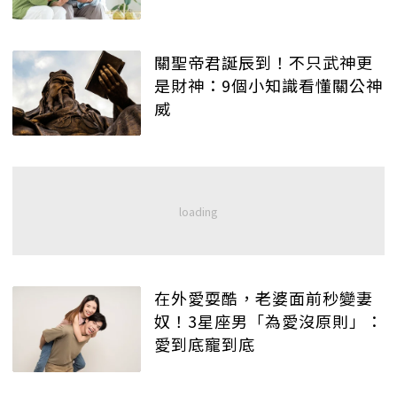
關聖帝君誕辰到！不只武神更
是財神：9個小知識看懂關公神
威
在外愛耍酷，老婆面前秒變妻
奴！3星座男「為愛沒原則」：
愛到底寵到底