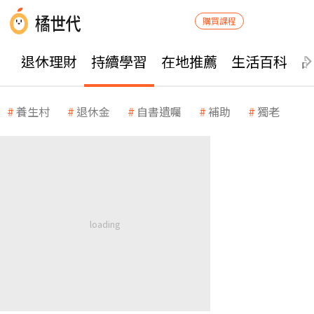
購買課程
退休理財
持續學習
在地推薦
生活百科
養生村
退休金
自書遺囑
補助
獨老