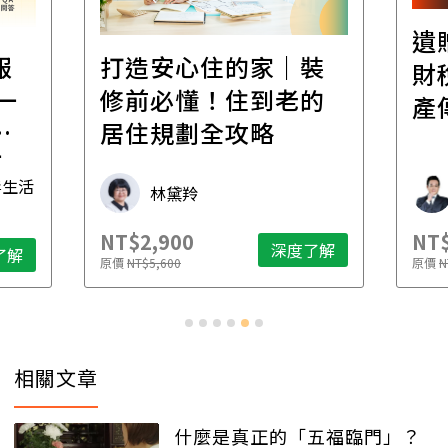
遺
報
打造安心住的家｜裝
財
一
修前必懂！住到老的
產
一
居住規劃全攻略
先
毒生活
林黛羚
NT$2,900
NT$
深度了解
了解
原價
NT$5,600
原價
N
相關文章
什麼是真正的「五福臨門」？