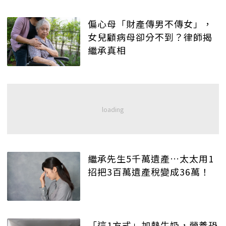
偏心母「財產傳男不傳女」，
女兒顧病母卻分不到？律師揭
繼承真相
繼承先生5千萬遺產…太太用1
招把3百萬遺產稅變成36萬！
「這1方式」加熱牛奶，營養恐