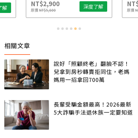
NT$2,900
NT$
深度了解
了解
原價
NT$5,600
原價
N
相關文章
說好「照顧終老」翻臉不認！
兒拿到房秒轉賣拒同住，老媽
媽用一招拿回700萬
長輩受騙金額最高！2026最新
5大詐騙手法退休族一定要知道