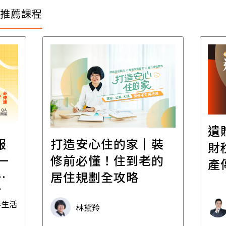
推薦課程
遺
報
打造安心住的家｜裝
財
一
修前必懂！住到老的
產
一
居住規劃全攻略
先
毒生活
林黛羚