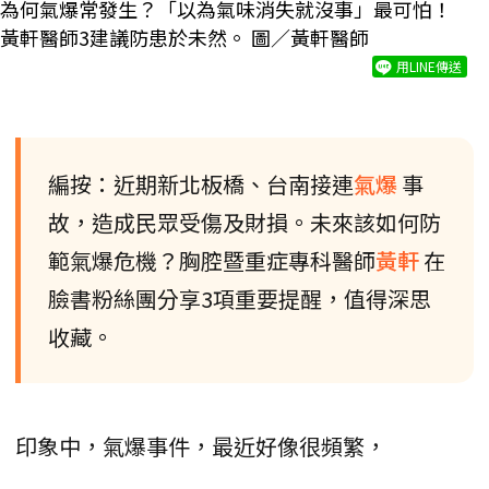
為何氣爆常發生？「以為氣味消失就沒事」最可怕！
黃軒醫師3建議防患於未然。 圖／黃軒醫師
用LINE傳送
編按：近期新北板橋、台南接連
氣爆
事
故，造成民眾受傷及財損。未來該如何防
範氣爆危機？胸腔暨重症專科醫師
黃軒
在
臉書粉絲團分享3項重要提醒，值得深思
收藏。
印象中，氣爆事件，最近好像很頻繁，