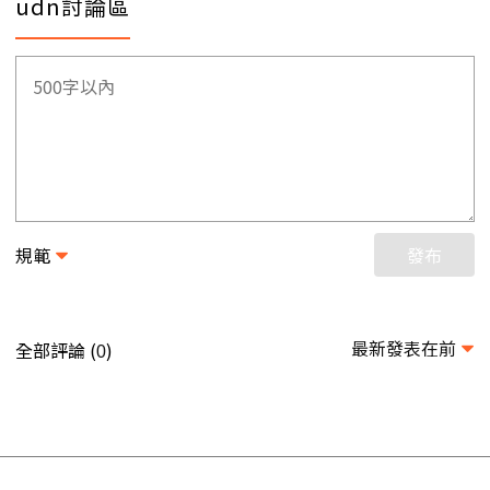
udn討論區
規範
發布
最新發表在前
全部評論 (
)
0