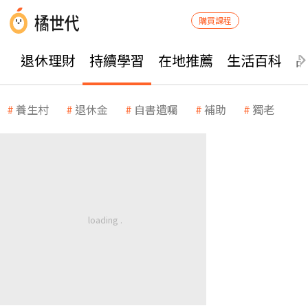
購買課程
退休理財
持續學習
在地推薦
生活百科
養生村
退休金
自書遺囑
補助
獨老