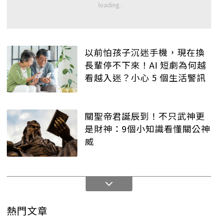
以前怕孩子沉迷手機，現在換
長輩停不下來！AI 短劇為何越
看越入迷？小心 5 個生活警訊
關聖帝君誕辰到！不只武神更
是財神：9個小知識看懂關公神
威
熱門文章