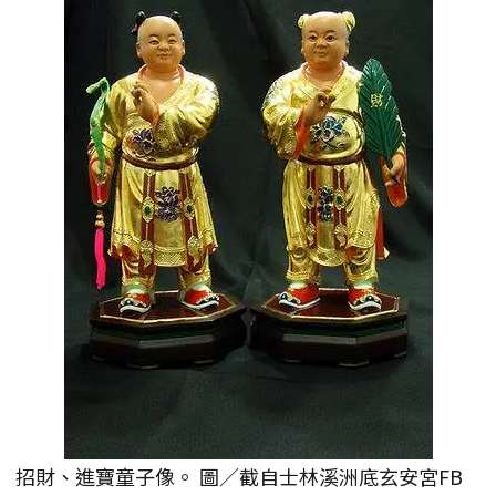
招財、進寶童子像。 圖／截自士林溪洲底玄安宮FB