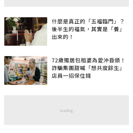
什麼是真正的「五福臨門」？
後半生的福氣，其實是「養」
出來的！
72歲獨居包租婆為愛沖昏頭！
詐騙集團甜喊「想共度餘生」
店員一招保住錢