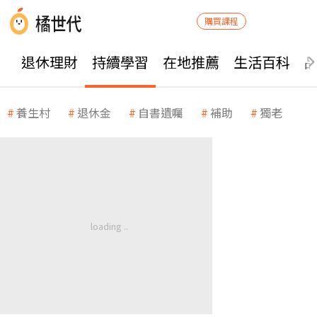
購買課程
退休理財
持續學習
在地推薦
生活百科
養生村
退休金
自書遺囑
補助
獨老