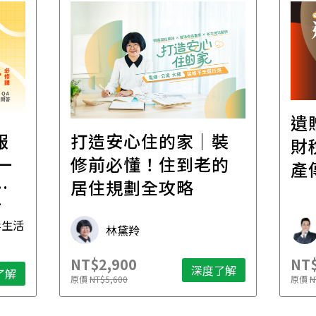
遺
報
打造安心住的家｜裝
財
一
修前必懂！住到老的
產
一
居住規劃全攻略
先
毒生活
林黛羚
NT$2,900
NT$
深度了解
了解
原價
NT$5,600
原價
N