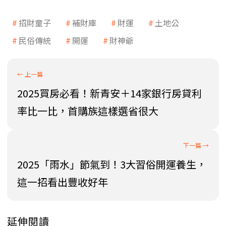
招財童子
補財庫
財運
土地公
民俗傳統
開運
財神爺
2025買房必看！新青安＋14家銀行房貸利
率比一比，首購族這樣選省很大
2025「雨水」節氣到！3大習俗開運養生，
這一招看出豐收好年
延伸閱讀