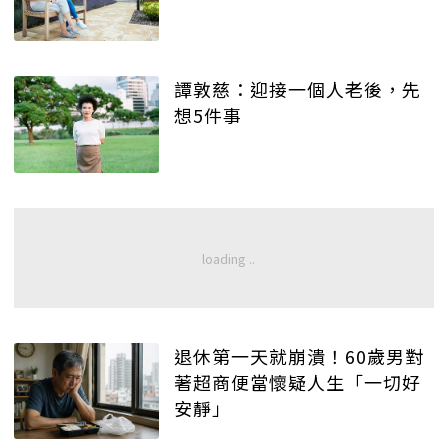
譚敦慈：迎接一個人老後，先
想5件事
退休第一天就崩潰！60歲男對
著超商便當懷疑人生「一切好
安靜」