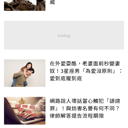
威
在外愛耍酷，老婆面前秒變妻
奴！3星座男「為愛沒原則」：
愛到底寵到底
網路說人壞話當心觸犯「誹謗
罪」！與妨害名譽有何不同？
律師解答提告流程期限