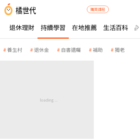
購買課程
退休理財
持續學習
在地推薦
生活百科
養生村
退休金
自書遺囑
補助
獨老