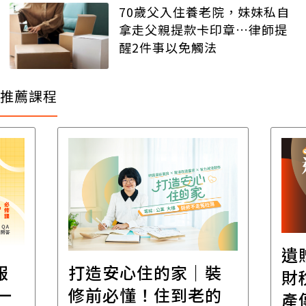
70歲父入住養老院，妹妹私自
拿走父親提款卡印章…律師提
醒2件事以免觸法
推薦課程
遺
報
打造安心住的家｜裝
財
一
修前必懂！住到老的
產