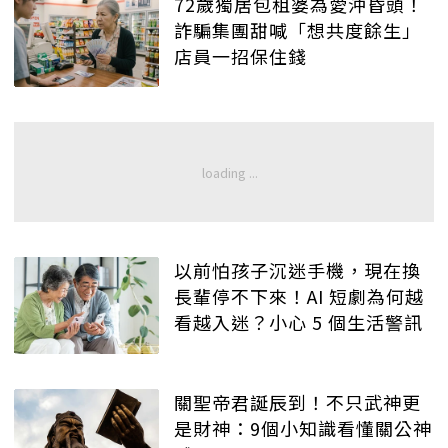
72歲獨居包租婆為愛沖昏頭！
詐騙集團甜喊「想共度餘生」
店員一招保住錢
以前怕孩子沉迷手機，現在換
長輩停不下來！AI 短劇為何越
看越入迷？小心 5 個生活警訊
關聖帝君誕辰到！不只武神更
是財神：9個小知識看懂關公神