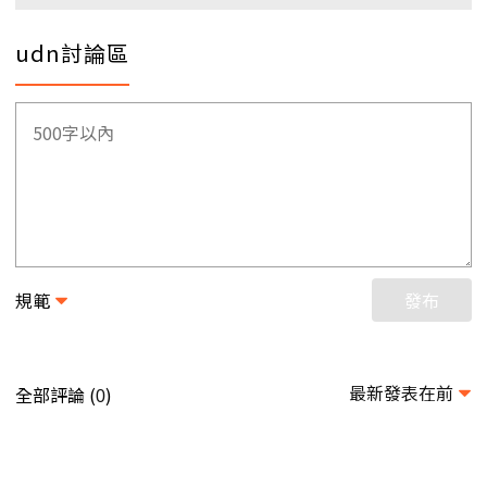
udn討論區
規範
發布
最新發表在前
全部評論 (
)
0