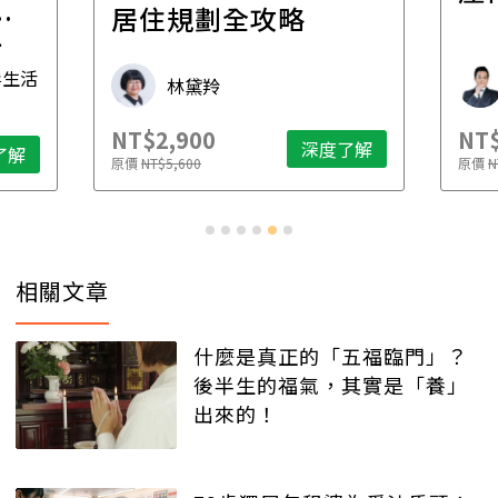
一
居住規劃全攻略
先
毒生活
林黛羚
NT$2,900
NT$
深度了解
了解
原價
NT$5,600
原價
N
相關文章
什麼是真正的「五福臨門」？
後半生的福氣，其實是「養」
出來的！