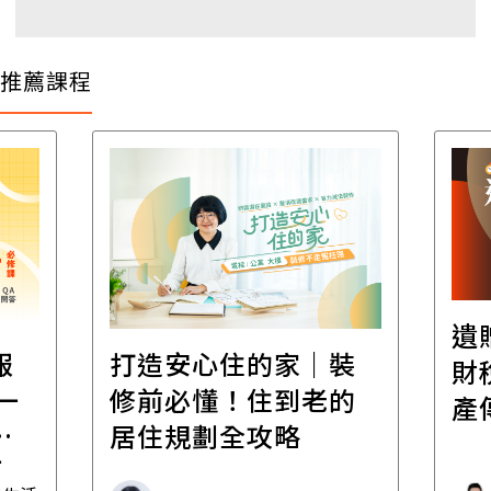
推薦課程
遺
報
打造安心住的家｜裝
財
一
修前必懂！住到老的
產
一
居住規劃全攻略
先