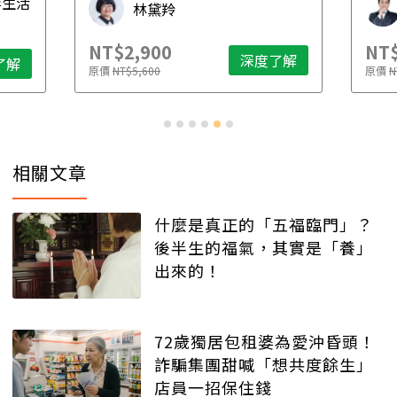
毒生活
林黛羚
NT$2,900
NT$
深度了解
了解
原價
NT$5,600
原價
N
相關文章
什麼是真正的「五福臨門」？
後半生的福氣，其實是「養」
出來的！
72歲獨居包租婆為愛沖昏頭！
詐騙集團甜喊「想共度餘生」
店員一招保住錢