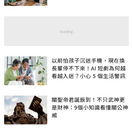
以前怕孩子沉迷手機，現在換
長輩停不下來！AI 短劇為何越
看越入迷？小心 5 個生活警訊
關聖帝君誕辰到！不只武神更
是財神：9個小知識看懂關公神
威