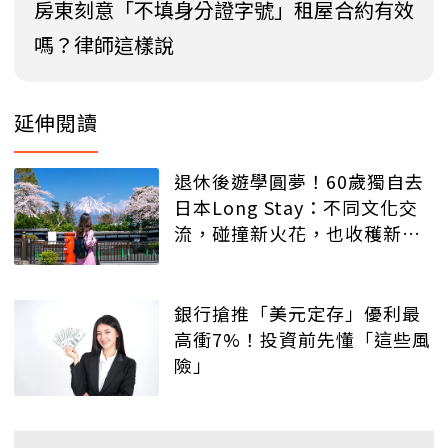
房東刻意「不填身分證字號」租屋合約有效
嗎？律師這樣說
延伸閱讀
退休後遊學圓夢！60歲獨自去
日本Long Stay：不同文化交
流，碰撞新火花，也收穫新友
誼！
銀行搶推「美元定存」優利最
高衝7%！投資前先懂「這些風
險」