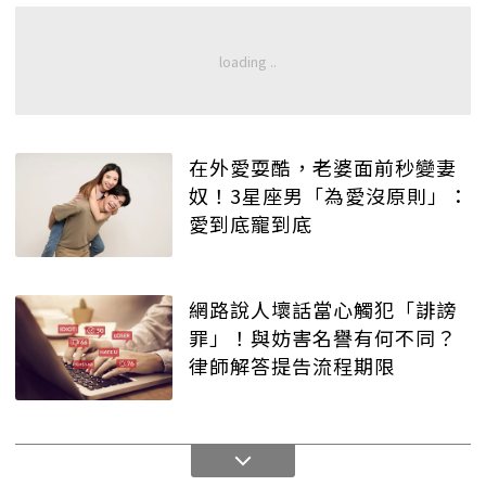
在外愛耍酷，老婆面前秒變妻
奴！3星座男「為愛沒原則」：
愛到底寵到底
網路說人壞話當心觸犯「誹謗
罪」！與妨害名譽有何不同？
律師解答提告流程期限