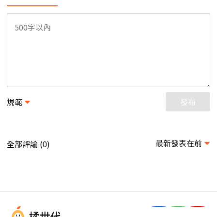
規範
發布
最新發表在前
全部評論 (
)
0