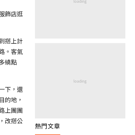
服飾店逛
到搭上計
路。客氣
多繞點
一下，還
目的地，
路上團團
，改搭公
熱門文章