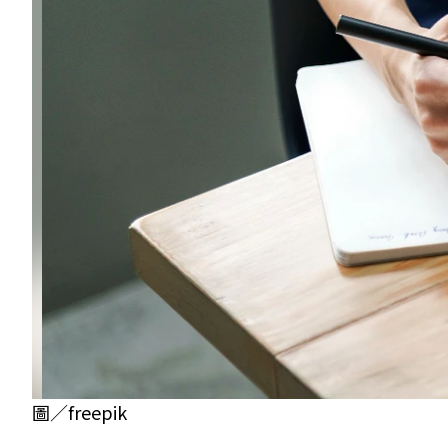
圖／freepik