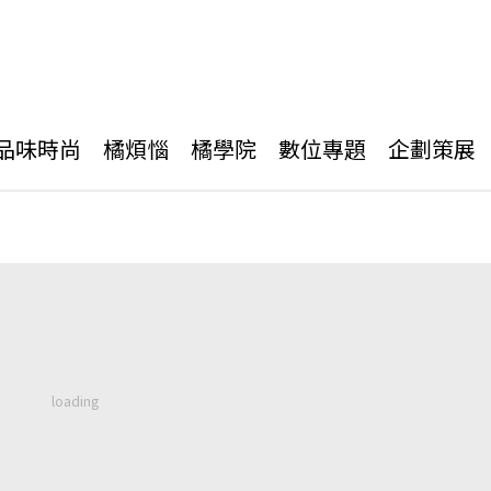
品味時尚
橘煩惱
橘學院
數位專題
企劃策展