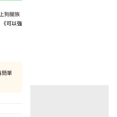
上狗腿族
。
《可以強
再簡單