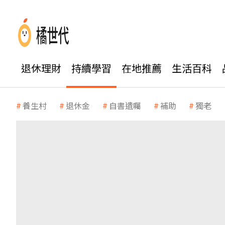
退休理財
持續學習
在地推薦
生活百科
養生村
退休金
自書遺囑
補助
獨老