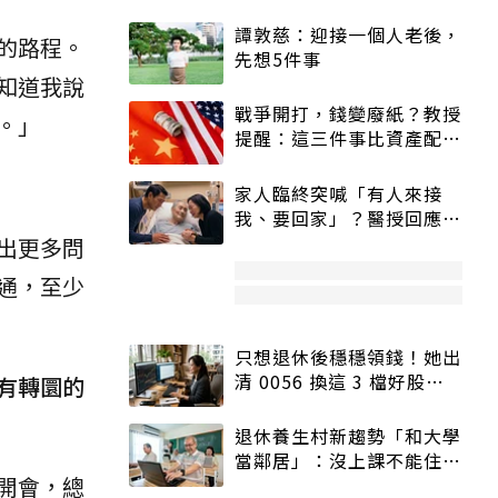
譚敦慈：迎接一個人老後，
的路程。
先想5件事
知道我說
戰爭開打，錢變廢紙？教授
。」
提醒：這三件事比資產配置
更重要！
家人臨終突喊「有人來接
我、要回家」？醫授回應方
式快學：避免抱憾終生
出更多問
通，至少
只想退休後穩穩領錢！她出
清 0056 換這 3 檔好股：
有轉圜的
股價高點照樣買
退休養生村新趨勢「和大學
當鄰居」：沒上課不能住、
開會，總
宿舍變養老房