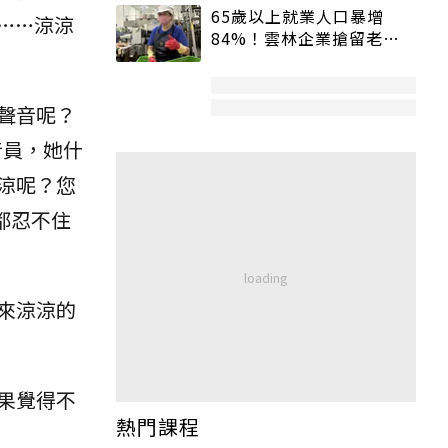
65歲以上就業人口暴增
……涼涼
84%！雲林企業搶留老員
工：穩定性高、經驗豐富
聲音呢？
音員，她什
涼呢？您
都忍不住
來涼涼的
果覺得不
熱門課程