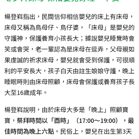
楊登嵙指出，民間信仰相信嬰兒的床上有床母，
床母又稱為鳥母仔、鳥仔婆，「床母」是嬰兒的
守護神，保護養育小孩長大；據說嬰兒睡覺時會
笑或會哭，老一輩認為是床母在逗弄，父母親如
果虔誠的祈求床母，嬰兒就會受到保護，可很順
利的平安長大，孩子白天由註生娘娘守護，晚上
睡眠時則由床母照顧，床母會保護或養育孩子長
大至16歲成年。
楊登嵙說明，由於床母大多是「晚上」照顧寶
寶，
祭拜時間以「酉時」（17:00～19:00），最
佳時間為晚上六點
。民俗上，嬰兒在出生第3天