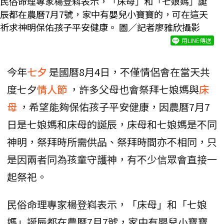
民俗命理專家楊登嵙表示，「床母」和「七娘媽」誕
辰都在農曆7月7號，家中有嬰兒小寶寶的，可在這天
祈求神明保佑孩子平安健康。 圖／記者廖雅欣攝影
用LINE傳送
今年
七夕
是國曆8月4日，不僅情侶會在當天共
度七夕
情人節
，許多父母也會祭拜七娘媽與
床
母
，希望能夠保佑孩子平安健康，因農曆7月7
日是七娘媽和床母的誕辰，床母和七娘媽是不同
神明，祭拜時所需供品、祭拜時間亦不相同，只
是因兩者同為孩童守護神，有不少信眾會直接一
起祭祀。
民俗命理專家楊登嵙表示，「床母」和「七娘
媽」誕辰都在農曆7月7號，家中有嬰兒小寶寶