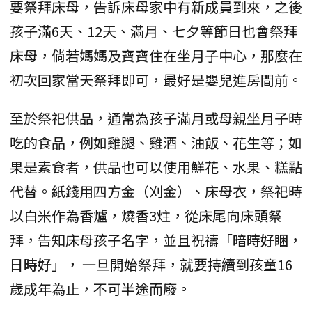
要祭拜床母，告訴床母家中有新成員到來，之後
孩子滿6天、12天、滿月、七夕等節日也會祭拜
床母，倘若媽媽及寶寶住在坐月子中心，那麼在
初次回家當天祭拜即可，最好是嬰兒進房間前。
至於祭祀供品，通常為孩子滿月或母親坐月子時
吃的食品，例如雞腿、雞酒、油飯、花生等；如
果是素食者，供品也可以使用鮮花、水果、糕點
代替。紙錢用四方金（刈金）、床母衣，祭祀時
以白米作為香爐，燒香3炷，從床尾向床頭祭
拜，告知床母孩子名字，並且祝禱「
暗時好睏，
日時好
」， 一旦開始祭拜，就要持續到孩童16
歲成年為止，不可半途而廢。