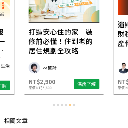
遺
報
打造安心住的家｜裝
財
一
修前必懂！住到老的
產
一
居住規劃全攻略
先
毒生活
林黛羚
NT$2,900
NT$
深度了解
了解
原價
NT$5,600
原價
N
相關文章