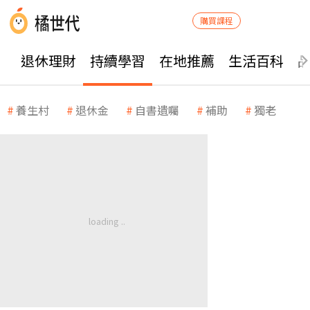
購買課程
退休理財
持續學習
在地推薦
生活百科
養生村
退休金
自書遺囑
補助
獨老