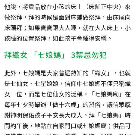
他說，將貢品放在小孩的床上（床舖正中央）來
做祭拜，拜的時候是面對床鋪做祭拜，由床尾向
床頭拜；如果寶寶跟大人睡，就在大人床上，小
孩睡的位置祭拜，如此孩子會睡得安穩。
拜
織女
「七娘媽」 3禁忌勿犯
此外，七娘媽是大家普遍熟知的「織女」，也就
是七仙女、七星娘娘，信仰中七娘媽不僅只稱織
女一位，而是七位仙女的泛稱。「七娘媽廟」在
每年七夕時舉辦「做十六歲」的習俗，讓信眾感
謝神明保佑孩子平安長大成人。拜「七娘媽」時
間約午後，地點在自家門口或七娘媽廟；供品可