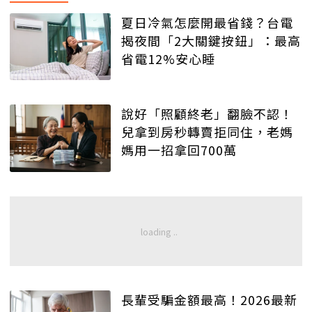
夏日冷氣怎麼開最省錢？台電
揭夜間「2大關鍵按鈕」：最高
省電12%安心睡
說好「照顧終老」翻臉不認！
兒拿到房秒轉賣拒同住，老媽
媽用一招拿回700萬
長輩受騙金額最高！2026最新