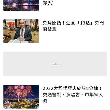
曝光）
鬼月開始！注意「13點」鬼門
開禁忌
2022大稻埕煙火綻放8分鐘！
交通管制、演唱會、市集懶人
包