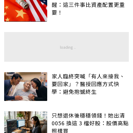
醒：這三件事比資產配置更重
要！
家人臨終突喊「有人來接我、
要回家」？醫授回應方式快
學：避免抱憾終生
只想退休後穩穩領錢！她出清
0056 換這 3 檔好股：股價高點
照樣買