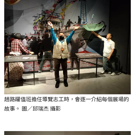
趙路躍值班擔任導覽志工時，會逐一介紹每個展場的
故事。 圖／邱瑞杰 攝影