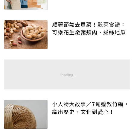
順著節氣去買菜！穀雨食譜：
可樂花生燉豬頰肉、拔絲地瓜
小人物大故事／7旬嬤教竹編，
織出歷史、文化到愛心！