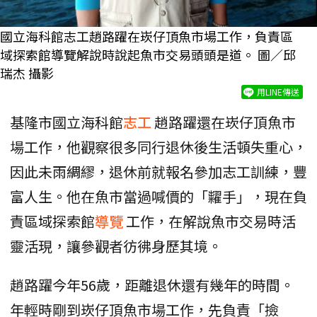
國立海科館志工趙路躍在崁仔頂魚市場工作，負責區
域探索館導覽解說時說起魚市交易頭頭是道。 圖／邱
瑞杰 攝影
用LINE傳送
基隆市國立海科館
志工
趙路躍還在崁仔頂魚市
場工作，他觀察很多同行退休後生活頓失重心，
因此未雨綢繆，退休前就報名參加志工訓練，豐
富人生。他在魚市當過喊價的「糶手」，現在負
責區域探索館
導覽
工作，在解說魚市交易時活
靈活現，讓參觀者彷彿身歷其境。
趙路躍今年56歲，距離退休還有幾年的時間。
年輕時剛到崁仔頂魚市場工作，先負責「撿