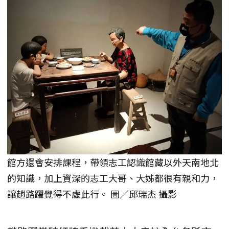
館方還會安排課程，帶領志工認識館藏以外天南地北
的知識，加上資深的志工大哥、大姊都很有親和力，
讓趙路躍覺得不虛此行。 圖／邱瑞杰 攝影