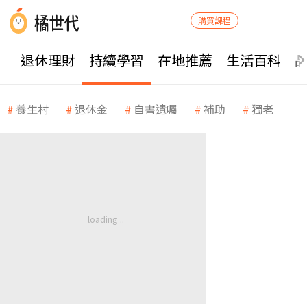
購買課程
退休理財
持續學習
在地推薦
生活百科
養生村
退休金
自書遺囑
補助
獨老