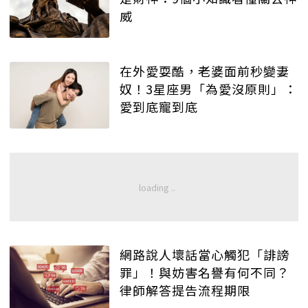
威
在外愛耍酷，老婆面前秒變妻
奴！3星座男「為愛沒原則」：
愛到底寵到底
網路說人壞話當心觸犯「誹謗
罪」！與妨害名譽有何不同？
律師解答提告流程期限