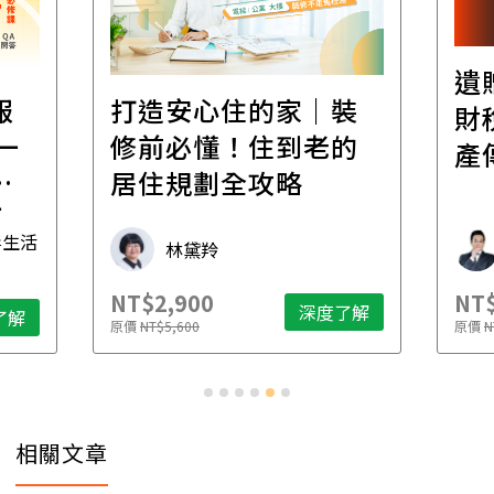
遺
報
打造安心住的家｜裝
財
一
修前必懂！住到老的
產
一
居住規劃全攻略
先
毒生活
林黛羚
NT$2,900
NT$
深度了解
了解
原價
NT$5,600
原價
N
相關文章