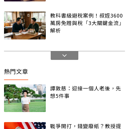
教科書級避稅案例！叔姪3600
萬房免贈與稅「3大關鍵金流」
解析
熱門文章
譚敦慈：迎接一個人老後，先
想5件事
戰爭開打，錢變廢紙？教授提