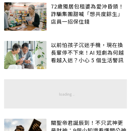
72歲獨居包租婆為愛沖昏頭！
詐騙集團甜喊「想共度餘生」
店員一招保住錢
以前怕孩子沉迷手機，現在換
長輩停不下來！AI 短劇為何越
看越入迷？小心 5 個生活警訊
關聖帝君誕辰到！不只武神更
是財神：9個小知識看懂關公神