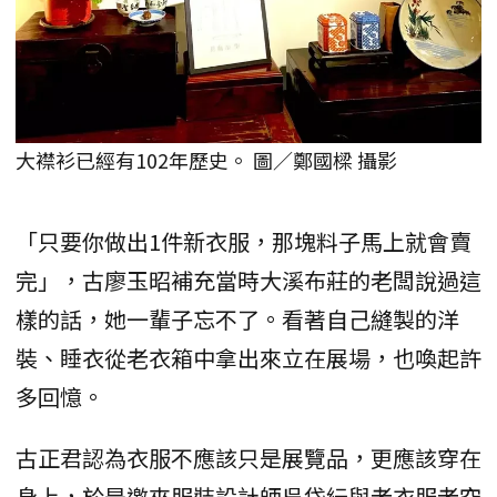
大襟衫已經有102年歷史。 圖／鄭國樑 攝影
「只要你做出1件新衣服，那塊料子馬上就會賣
完」，古廖玉昭補充當時大溪布莊的老闆說過這
樣的話，她一輩子忘不了。看著自己縫製的洋
裝、睡衣從老衣箱中拿出來立在展場，也喚起許
多回憶。
古正君認為衣服不應該只是展覽品，更應該穿在
身上，於是邀來服裝設計師吳岱紜與老衣服老空