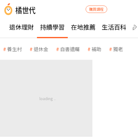
購買課程
退休理財
持續學習
在地推薦
生活百科
養生村
退休金
自書遺囑
補助
獨老