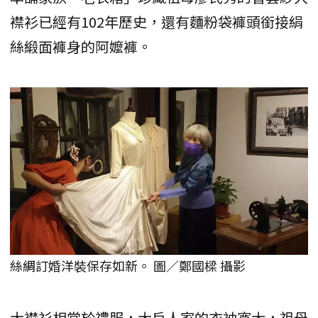
襟衫已經有102年歷史，還有麵粉袋褲頭銜接絹
絲緞面褲身的阿嬤褲。
絲綢訂婚洋裝保存如新。 圖／鄭國樑 攝影
大襟衫相當於禮服，大戶人家的衣袖寬大，祖母