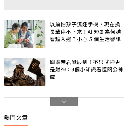
以前怕孩子沉迷手機，現在換
長輩停不下來！AI 短劇為何越
看越入迷？小心 5 個生活警訊
關聖帝君誕辰到！不只武神更
是財神：9個小知識看懂關公神
威
熱門文章