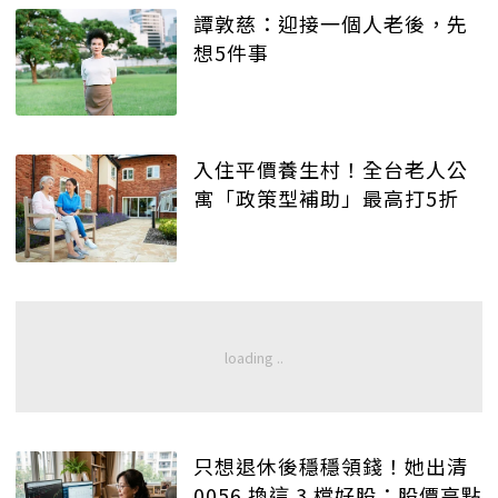
譚敦慈：迎接一個人老後，先
想5件事
入住平價養生村！全台老人公
寓「政策型補助」最高打5折
只想退休後穩穩領錢！她出清
0056 換這 3 檔好股：股價高點