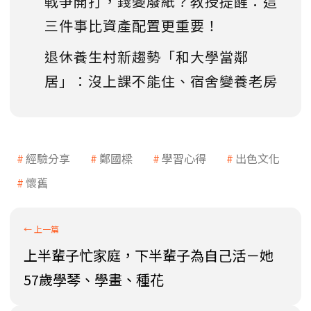
戰爭開打，錢變廢紙？教授提醒：這
三件事比資產配置更重要！
退休養生村新趨勢「和大學當鄰
居」：沒上課不能住、宿舍變養老房
經驗分享
鄭國樑
學習心得
出色文化
懷舊
上半輩子忙家庭，下半輩子為自己活－她
57歲學琴、學畫、種花