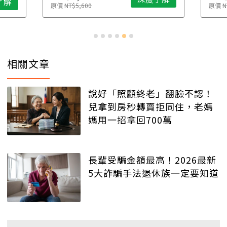
了解
原價
NT$5,600
原價
N
相關文章
說好「照顧終老」翻臉不認！
兒拿到房秒轉賣拒同住，老媽
媽用一招拿回700萬
長輩受騙金額最高！2026最新
5大詐騙手法退休族一定要知道