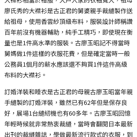
廖氏秀的大襟衫是古正君的舅婆親手裁縫製作送
給祖母，使用香雲紗頂級布料，服裝設計師稱讚
百年前沒有機器輔助，純手工精巧，即使現在衡
量也是1件高水準的服裝。古廖玉昭記不得當時
舅媽做1件這樣的衣服花費，但是確定當時一般
公務員1個月的薪水應該還不夠買1件這件高級
布料的大襟衫。
訂婚洋裝和睡衣是古正君的母親古廖玉昭當年親
手縫製的訂婚洋裝，雖然已有62年但是保存良
好，展場1台縫紉機也有60多年。古廖玉昭回憶
年輕時候就非常熱衷裁縫，當時會翻閱日本最新
出刊的裁縫雜誌，學做最新流行款式的衣服，到