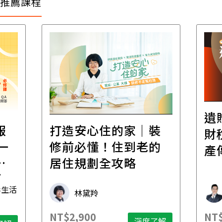
推薦課程
遺
報
打造安心住的家｜裝
財
一
修前必懂！住到老的
產
一
居住規劃全攻略
先
毒生活
林黛羚
NT$2,900
NT$
深度了解