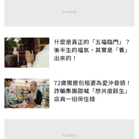
什麼是真正的「五福臨門」？
後半生的福氣，其實是「養」
出來的！
72歲獨居包租婆為愛沖昏頭！
詐騙集團甜喊「想共度餘生」
店員一招保住錢