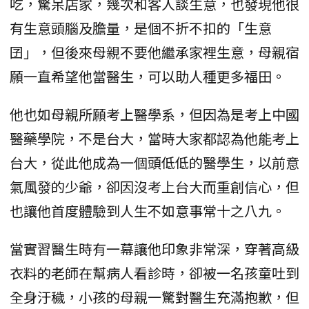
吃，驚呆店家，幾次和客人談生意，也發現他很
有生意頭腦及膽量，是個不折不扣的「生意
囝」，但後來母親不要他繼承家裡生意，母親宿
願一直希望他當醫生，可以助人種更多福田。
他也如母親所願考上醫學系，但因為是考上中國
醫藥學院，不是台大，當時大家都認為他能考上
台大，從此他成為一個頭低低的醫學生，以前意
氣風發的少爺，卻因沒考上台大而重創信心，但
也讓他首度體驗到人生不如意事常十之八九。
當實習醫生時有一幕讓他印象非常深，穿著高級
衣料的老師在幫病人看診時，卻被一名孩童吐到
全身汙穢，小孩的母親一驚對醫生充滿抱歉，但