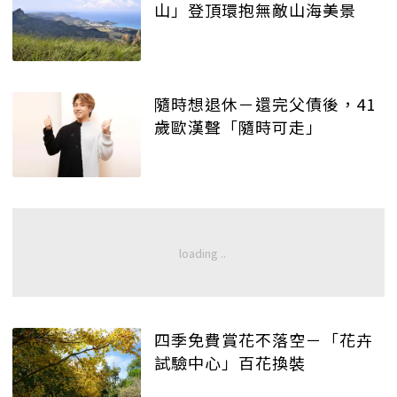
山」登頂環抱無敵山海美景
隨時想退休－還完父債後，41
歲歐漢聲「隨時可走」
四季免費賞花不落空－「花卉
試驗中心」百花換裝