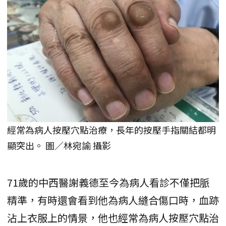
經常為病人按壓穴點治療，長年的按壓手指關結都明
顯突出。 圖／林宛諭 攝影
71歲的中西醫謝義德至今為病人看診不僅把脈
精準，有時還會看到他為病人縫合傷口時，血跡
沾上衣服上的情景，他也經常為病人按壓穴點治