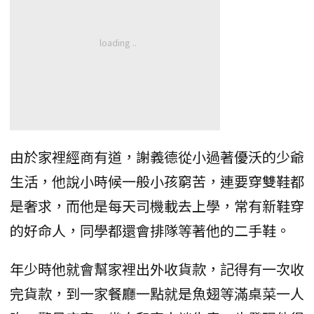
由於家裡經商有道，謝義德從小過著優沃的少爺
生活，他說小時候一般小孩窮苦，連要穿雙鞋都
是奢求，而他是每天司機載去上學，常有新鞋穿
的好命人，同學都還會排隊等著他的二手鞋。
年少時他就會幫家裡出外收貨款，記得有一次收
完貨款，到一家餐廳一點就是魚翅等滿桌菜一人