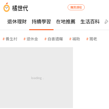
購買課程
退休理財
持續學習
在地推薦
生活百科
養生村
退休金
自書遺囑
補助
獨老