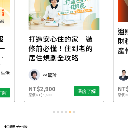
遺
報
打造安心住的家｜裝
財
一
修前必懂！住到老的
產
一
居住規劃全攻略
先
毒生活
林黛羚
NT$2,900
NT$
深度了解
了解
原價
NT$5,600
原價
N
相關文章