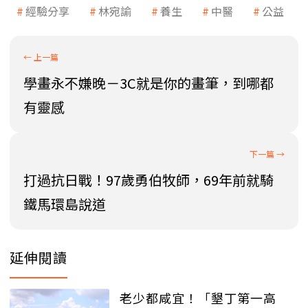
經驗分享
林宛諭
養生
中醫
公益
學畫永不嫌晚－3C就是你的畫筆，到哪都
有靈感
打過抗日戰！97歲勇伯牧師，69年前就騎
鐵馬環島說道
延伸閱讀
老少都咸宜！「墾丁第一高