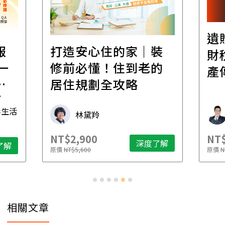
遺
報
打造安心住的家｜裝
財
一
修前必懂！住到老的
產
一
居住規劃全攻略
先
毒生活
林黛羚
NT$2,900
NT$
深度了解
了解
原價
NT$5,600
原價
N
相關文章