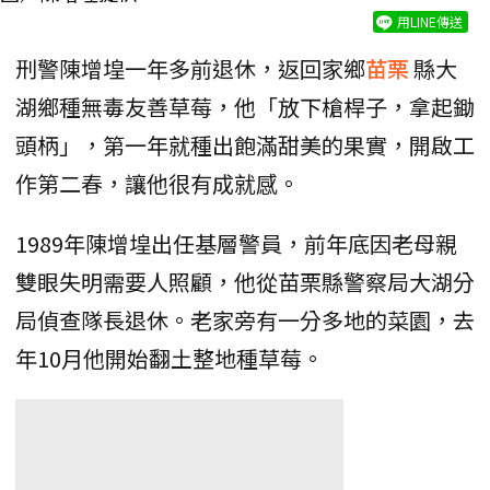
用LINE傳送
刑警陳增堭一年多前退休，返回家鄉
苗栗
縣大
湖鄉種無毒友善草莓，他「放下槍桿子，拿起鋤
頭柄」，第一年就種出飽滿甜美的果實，開啟工
作第二春，讓他很有成就感。
1989年陳增堭出任基層警員，前年底因老母親
雙眼失明需要人照顧，他從苗栗縣警察局大湖分
局偵查隊長退休。老家旁有一分多地的菜園，去
年10月他開始翻土整地種草莓。