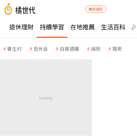
購買課程
退休理財
持續學習
在地推薦
生活百科
養生村
退休金
自書遺囑
補助
獨老