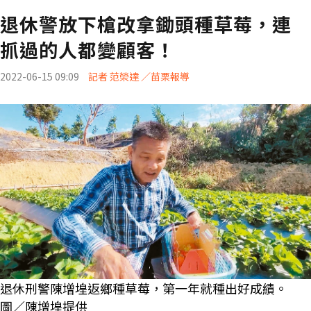
退休警放下槍改拿鋤頭種草莓，連
抓過的人都變顧客！
2022-06-15 09:09
記者 范榮達 ／苗栗報導
退休刑警陳增堭返鄉種草莓，第一年就種出好成績。
圖／陳增堭提供