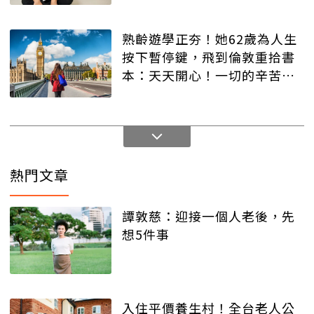
熟齡遊學正夯！她62歲為人生
按下暫停鍵，飛到倫敦重拾書
本：天天開心！一切的辛苦都
值得
熱門文章
譚敦慈：迎接一個人老後，先
想5件事
入住平價養生村！全台老人公