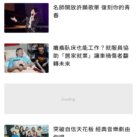
名師開放許願歌單 復刻你的青
春
癱瘓臥床也能工作？就服員協
助「居家就業」讓車禍傷者翻
轉未來
突破自信天花板 經典音樂劇由
你唱