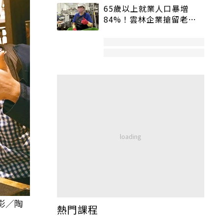
65歲以上就業人口暴增
84%！雲林企業搶留老員
工：穩定性高、經驗豐富
影／陶
熱門課程