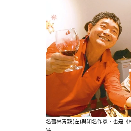
名醫林青穀(左)與知名作家、也是《橘
滸