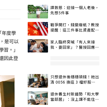
譚敦慈：迎接一個人老後，
先想5件事
戰爭開打，錢變廢紙？教授
提醒：這三件事比資產配置
「年度學
更重要！
處，是可以
家人臨終突喊「有人來接
我、要回家」？醫授回應方
學習。」
式快學：避免抱憾終生
還因此登
只想退休後穩穩領錢！她出
清 0056 換這 3 檔好股：
股價高點照樣買
退休養生村新趨勢「和大學
當鄰居」：沒上課不能住、
宿舍變養老房