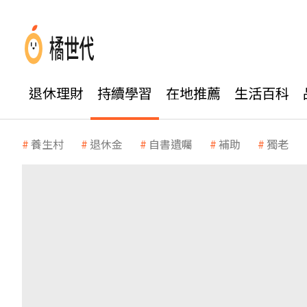
退休理財
持續學習
在地推薦
生活百科
養生村
退休金
自書遺囑
補助
獨老