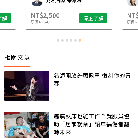
財稅專家 朱家棟
NT$2,500
NT$
了解
深度了解
原價
NT$4,888
原價
N
相關文章
名師開放許願歌單 復刻你的青
春
癱瘓臥床也能工作？就服員協
助「居家就業」讓車禍傷者翻
轉未來