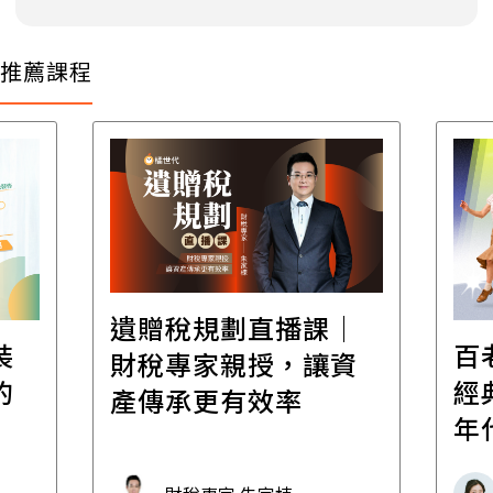
推薦課程
遺贈稅規劃直播課│
裝
百
財稅專家親授，讓資
的
經
產傳承更有效率
年