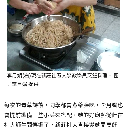
李月娟(右)現在新莊社區大學教學員烹飪料理。 圖
／李月娟 提供
每次的青草課後，同學都會煮藥膳吃，李月娟也
會提前準備一些小菜來搭配，她的好廚藝從此在
社大師生間傳遍了，新莊社大直接邀她開烹飪