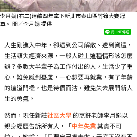
李月娟(右二)連續四年拿下新北市泰山區竹筍大賽冠
軍。 圖／李月娟 提供
用LINE傳送
人生剛進入中年，卻遇到公司解散、遭到資遣，
生活頓失經濟來源，一般人碰上這種情形該怎麼
辦？多數大半輩子為工作付出的人，生活少了重
心，難免感到憂慮，一心想要再就業，有了年齡
的這道門檻，也是待價而沽，難免失去展開新人
生的勇氣。
然而，現任新莊
社區大學
的烹飪老師李月娟以
親身經歷告訴所有人，「
中年失業
其實不可
怕」，她說：「只要自己肯去做，天底下沒有不