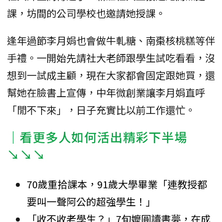
課，坊間的公司學校也邀請她授課。
逢年過節李月娟也會做牛軋糖、南棗核桃糕等伴
手禮。一開始先請社大老師跟學生試吃看看，沒
想到一試成主顧，現在大家都會固定跟她買，還
幫她在臉書上宣傳，中年微創業讓李月娟直呼
「閒不下來」，日子充實比以前工作還忙。
｜看更多人如何活出精彩下半場
↘↘↘
70歲重拾課本，91歲大學畢業「連教授都
要叫一聲阿公的超強學生！」
「收不收老學生？」7旬嬤圓讀書夢，在成