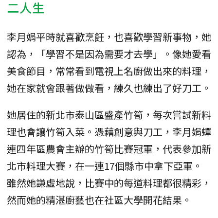
二人生
李月娟平時就喜歡烹飪，也喜歡學習新事物，她
認為，「學習不是因為需要才去學」。像她愛看
美食節目，常常看到電視上名廚做出來的料理，
她在家就會跟著做做看，練久也練出了好刀工。
她居住的新北市泰山區盛產竹筍，每次嘗試新料
理也會讓竹筍入菜。憑藉創意與刀工，李月娟蟬
連四年區農會主辦的竹筍比賽冠軍，代表參加新
北市料理大賽，在一連17個縣市中拿下亞軍。
雖然她謙虛地說，比賽中的每道料理都很精彩，
然而她的精湛廚藝也在社區大學開花結果。