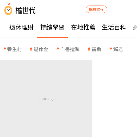
購買課程
退休理財
持續學習
在地推薦
生活百科
養生村
退休金
自書遺囑
補助
獨老