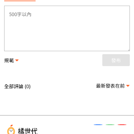
規範
發布
最新發表在前
全部評論 (
)
0