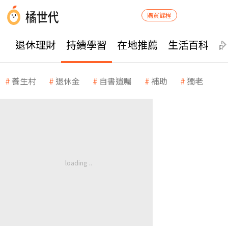
購買課程
退休理財
持續學習
在地推薦
生活百科
養生村
退休金
自書遺囑
補助
獨老