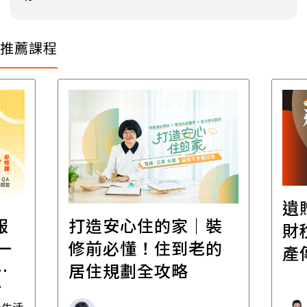
推薦課程
遺
報
打造安心住的家｜裝
財
一
修前必懂！住到老的
產
一
居住規劃全攻略
先
毒生活