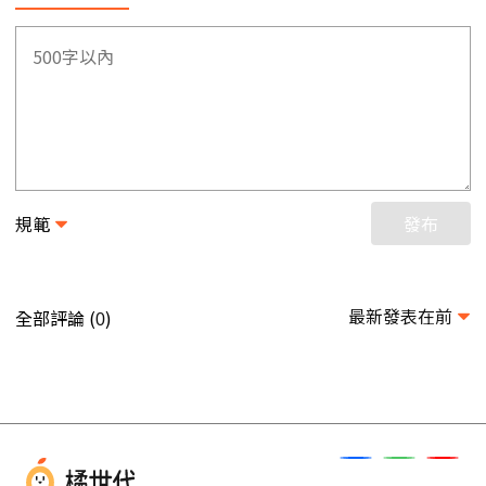
規範
發布
最新發表在前
全部評論 (
)
0