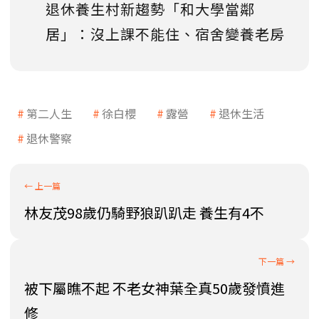
退休養生村新趨勢「和大學當鄰
居」：沒上課不能住、宿舍變養老房
第二人生
徐白櫻
露營
退休生活
退休警察
林友茂98歲仍騎野狼趴趴走 養生有4不
被下屬瞧不起 不老女神葉全真50歲發憤進
修