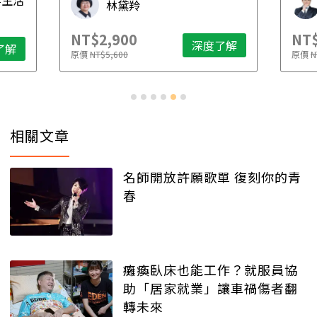
林黛羚
NT$2,900
NT$
深度了解
了解
原價
NT$5,600
原價
N
相關文章
名師開放許願歌單 復刻你的青
春
癱瘓臥床也能工作？就服員協
助「居家就業」讓車禍傷者翻
轉未來