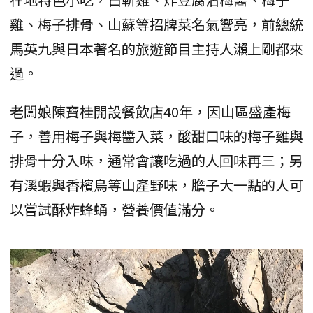
雞、梅子排骨、山蘇等招牌菜名氣響亮，前總統
馬英九與日本著名的旅遊節目主持人瀨上剛都來
過。
老闆娘陳寶桂開設餐飲店40年，因山區盛產梅
子，善用梅子與梅醬入菜，酸甜口味的梅子雞與
排骨十分入味，通常會讓吃過的人回味再三；另
有溪蝦與香檳鳥等山產野味，膽子大一點的人可
以嘗試酥炸蜂蛹，營養價值滿分。