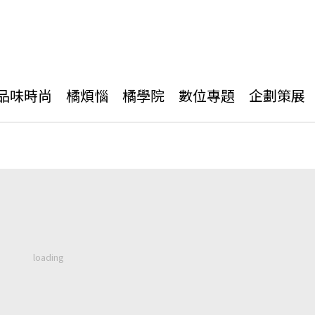
品味時尚
橘煩惱
橘學院
數位專題
企劃策展