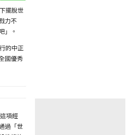
下擺脫世
戮力不
吧」。
行的中正
全國優秀
因這項經
通過「世