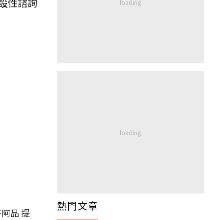
設性諮詢
熱門文章
阿品 提