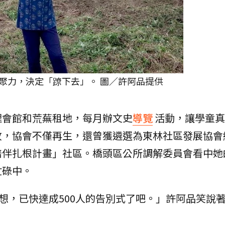
聚力，決定「蹽下去」。 圖／許阿品提供
理會館和荒蕪租地，每月辦文史
導覽
活動，讓學童真
故，協會不僅再生，還曾獲遴選為東林社區發展協會
陪伴扎根計畫」社區。橋頭區公所調解委員會看中她
忙碌中。
我想，已快達成500人的告別式了吧。」許阿品笑說