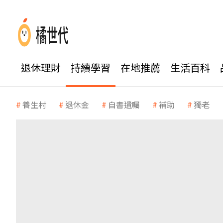
退休理財
持續學習
在地推薦
生活百科
養生村
退休金
自書遺囑
補助
獨老