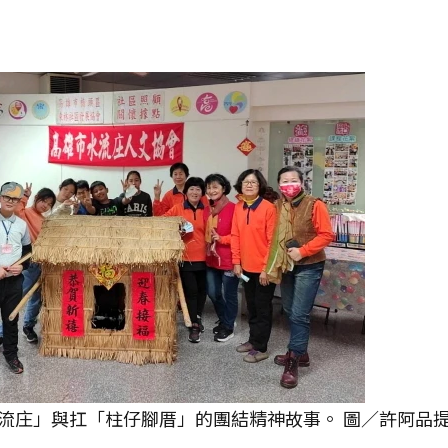
流庄」與扛「柱仔腳厝」的團結精神故事。 圖／許阿品