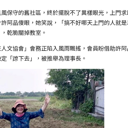
民風保守的舊社區，終於擺脫不了異樣眼光，上門求
令許阿品傻眼，她笑說，「搞不好哪天上門的人就是
」，乾脆關掉教室。
庄人文協會」會務正陷入風雨飄搖，會員盼借助許阿
決定「蹽下去」，被推舉為理事長。