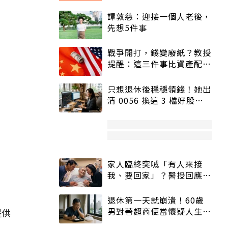
譚敦慈：迎接一個人老後，
先想5件事
戰爭開打，錢變廢紙？教授
提醒：這三件事比資產配置
更重要！
只想退休後穩穩領錢！她出
清 0056 換這 3 檔好股：
股價高點照樣買
家人臨終突喊「有人來接
我、要回家」？醫授回應方
式快學：避免抱憾終生
退休第一天就崩潰！60歲
男對著超商便當懷疑人生
提供
「一切好安靜」