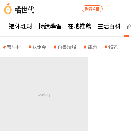
購買課程
退休理財
持續學習
在地推薦
生活百科
養生村
退休金
自書遺囑
補助
獨老