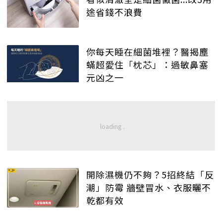
途省錢不浪費
你每天睡在細菌堆裡？醫揭塵
蟎超愛住「枕芯」：過敏鼻塞
元凶之一
開除濕機仍不夠？5招終結「反
潮」防霉 牆壁冒水、衣服曬不
乾都有效