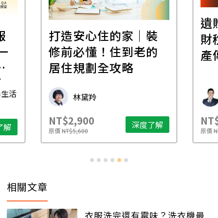
遺
報
打造安心住的家｜裝
財
一
修前必懂！住到老的
產
一
居住規劃全攻略
先
毒生活
林黛羚
NT$2,900
NT$
深度了解
了解
原價
NT$5,600
原價
N
相關文章
衣服洗完還有霉味？洗衣機最