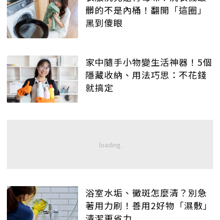
髒的不是內桶！翻開「這圈」
黑到傻眼
家中隨手小物變生活神器！5個
隱藏收納、用法巧思：不花錢
就搞定
浴室水垢、黴斑怎麼清？別急
著用力刷！善用2好物「濕敷」
清潔更省力