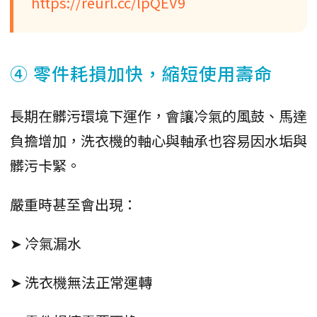
https://reurl.cc/lpQEV9
④ 零件耗損加快，縮短使用壽命
長期在髒污環境下運作，會讓冷氣的風鼓、馬達
負擔增加，洗衣機的軸心與軸承也容易因水垢與
髒污卡緊。
嚴重時甚至會出現：
➤ 冷氣漏水
➤ 洗衣機無法正常運轉