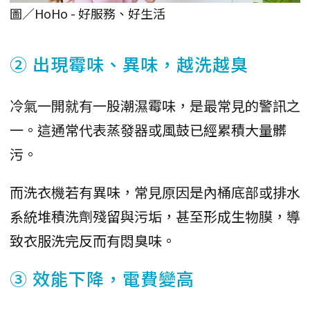
圖／HoHo - 好服務、好生活
② 出現霉味、異味，越洗越臭
冷氣一開就有一股潮濕霉味，是最常見的警訊之
一。這通常代表蒸發器或風鼓已經累積大量髒
污。
而洗衣機若有異味，常見原因是內桶底部或排水
系統堆積洗劑殘留與污垢，甚至形成生物膜，導
致衣服洗完反而有悶臭味。
③ 效能下降，電費變高