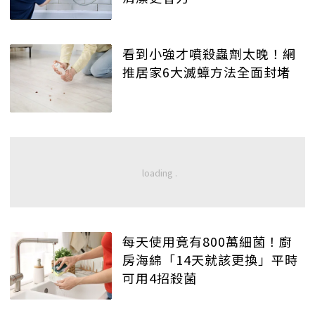
看到小強才噴殺蟲劑太晚！網
推居家6大滅蟑方法全面封堵
每天使用竟有800萬細菌！廚
房海綿「14天就該更換」平時
可用4招殺菌