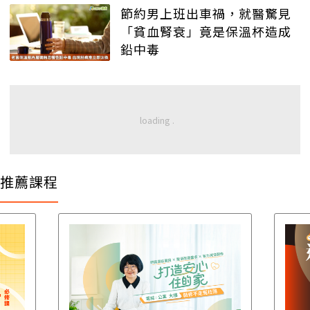
節約男上班出車禍，就醫驚見
「貧血腎衰」竟是保溫杯造成
鉛中毒
推薦課程