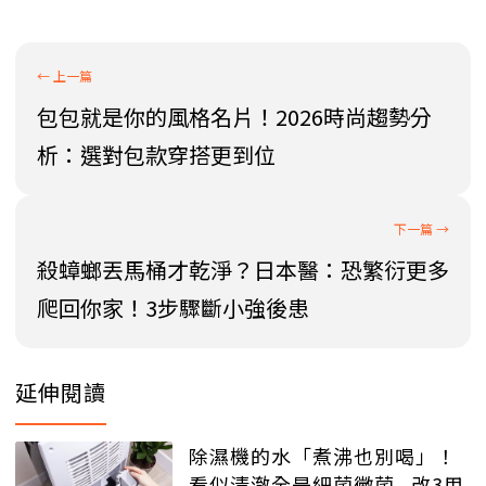
包包就是你的風格名片！2026時尚趨勢分
析：選對包款穿搭更到位
殺蟑螂丟馬桶才乾淨？日本醫：恐繁衍更多
爬回你家！3步驟斷小強後患
延伸閱讀
除濕機的水「煮沸也別喝」！
看似清澈全是細菌黴菌...改3用