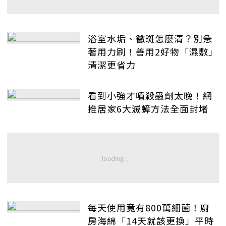
浴室水垢、黴斑怎麼清？別急
著用力刷！善用2好物「濕敷」
清潔更省力
看到小強才噴殺蟲劑太晚！網
推居家6大滅蟑方法全面封堵
每天使用竟有800萬細菌！廚
房海綿「14天就該更換」平時