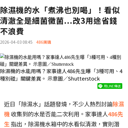
除濕機的水「煮沸也別喝」！看似
清澈全是細菌黴菌...改3用途省錢
不浪費
2026-04-03 08:45
486團購
除濕機的水能用嗎？家事達人486先生曝「3種可用、4
種別碰」關鍵差異。 示意圖／Shutterstock
用LINE傳送
近日「除濕水」話題發燒，不少人熱烈討論
除濕
機
收集到的水是否能二次利用。家事達人
486先
生
指出，除濕機水箱中的水看似清澈，實則潛