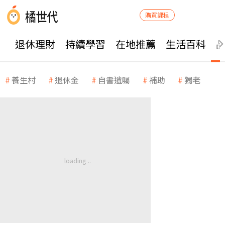
購買課程
退休理財
持續學習
在地推薦
生活百科
養生村
退休金
自書遺囑
補助
獨老