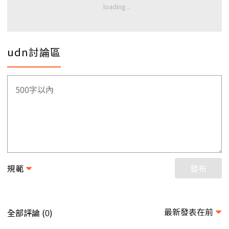
udn討論區
規範
發布
最新發表在前
全部評論 (
)
0