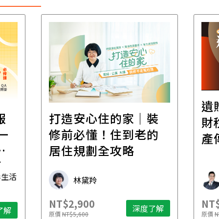
遺
報
打造安心住的家｜裝
財
一
修前必懂！住到老的
產
一
居住規劃全攻略
先
毒生活
林黛羚
NT$2,900
NT$
深度了解
了解
原價
NT$5,600
原價
N