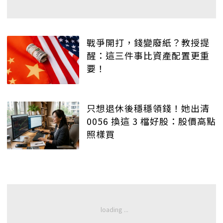
戰爭開打，錢變廢紙？教授提
醒：這三件事比資產配置更重
要！
只想退休後穩穩領錢！她出清
0056 換這 3 檔好股：股價高點
照樣買