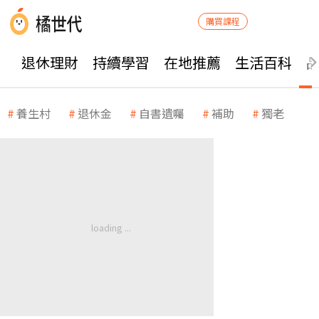
購買課程
退休理財
持續學習
在地推薦
生活百科
養生村
退休金
自書遺囑
補助
獨老