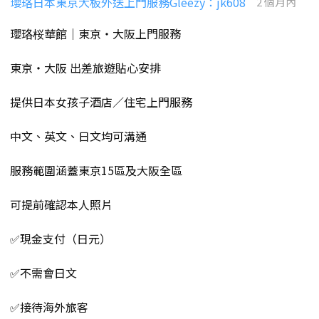
瓔珞日本東京大板外送上門服務Gleezy：jk608
2 個月內
瓔珞桜華館｜東京・大阪上門服務
東京・大阪 出差旅遊貼心安排
提供日本女孩子酒店／住宅上門服務
中文、英文、日文均可溝通
服務範圍涵蓋東京15區及大阪全區
可提前確認本人照片
✅現金支付（日元）
✅不需會日文
✅接待海外旅客