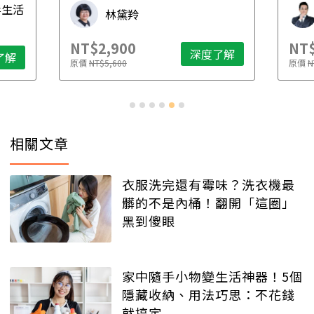
毒生活
林黛羚
NT$2,900
NT$
深度了解
了解
原價
NT$5,600
原價
N
相關文章
衣服洗完還有霉味？洗衣機最
髒的不是內桶！翻開「這圈」
黑到傻眼
家中隨手小物變生活神器！5個
隱藏收納、用法巧思：不花錢
就搞定