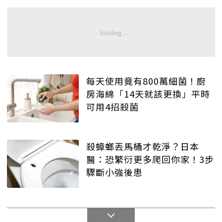
每天使用竟有800萬細菌！廚
房海綿「14天就該更換」平時
可用4招殺菌
殺蟑螂丟馬桶才乾淨？日本
醫：恐繁衍更多爬回你家！3步
驟斷小強後患