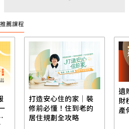
推薦課程
遺
報
打造安心住的家｜裝
財
一
修前必懂！住到老的
產
一
居住規劃全攻略
先