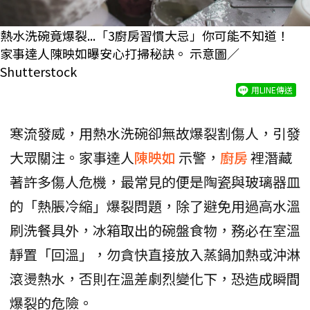
熱水洗碗竟爆裂...「3廚房習慣大忌」你可能不知道！
家事達人陳映如曝安心打掃秘訣。 示意圖／
Shutterstock
用LINE傳送
寒流發威，用熱水洗碗卻無故爆裂割傷人，引發
大眾關注。家事達人
陳映如
示警，
廚房
裡潛藏
著許多傷人危機，最常見的便是陶瓷與玻璃器皿
的「熱脹冷縮」爆裂問題，除了避免用過高水溫
刷洗餐具外，冰箱取出的碗盤食物，務必在室溫
靜置「回溫」，勿貪快直接放入蒸鍋加熱或沖淋
滾燙熱水，否則在溫差劇烈變化下，恐造成瞬間
爆裂的危險。