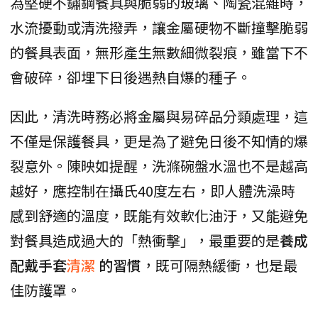
為堅硬不鏽鋼餐具與脆弱的玻璃、陶瓷混雜時，
水流擾動或清洗撥弄，讓金屬硬物不斷撞擊脆弱
的餐具表面，無形產生無數細微裂痕，雖當下不
會破碎，卻埋下日後遇熱自爆的種子。
因此，清洗時務必將金屬與易碎品分類處理，這
不僅是保護餐具，更是為了避免日後不知情的爆
裂意外。陳映如提醒，洗滌碗盤水溫也不是越高
越好，應控制在攝氏40度左右，即人體洗澡時
感到舒適的溫度，既能有效軟化油汙，又能避免
對餐具造成過大的「熱衝擊」，最重要的是
養成
配戴手套
清潔
的習慣
，既可隔熱緩衝，也是最
佳防護罩。