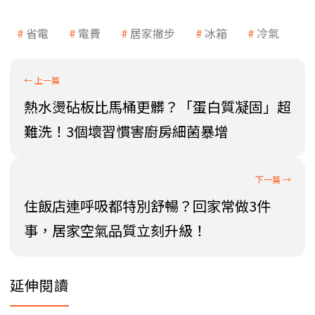
省電
電費
居家撇步
冰箱
冷氣
熱水燙砧板比馬桶更髒？「蛋白質凝固」超
難洗！3個壞習慣害廚房細菌暴增
住飯店連呼吸都特別舒暢？回家常做3件
事，居家空氣品質立刻升級！
延伸閱讀