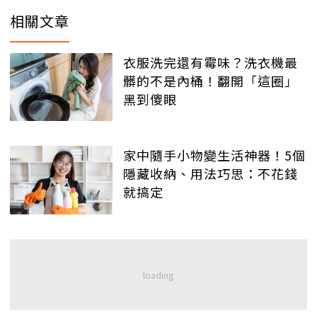
相關文章
衣服洗完還有霉味？洗衣機最
髒的不是內桶！翻開「這圈」
黑到傻眼
家中隨手小物變生活神器！5個
隱藏收納、用法巧思：不花錢
就搞定