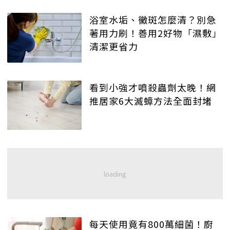
浴室水垢、黴斑怎麼清？別急
著用力刷！善用2好物「濕敷」
清潔更省力
看到小強才噴殺蟲劑太晚！網
推居家6大滅蟑方法全面封堵
每天使用竟有800萬細菌！廚