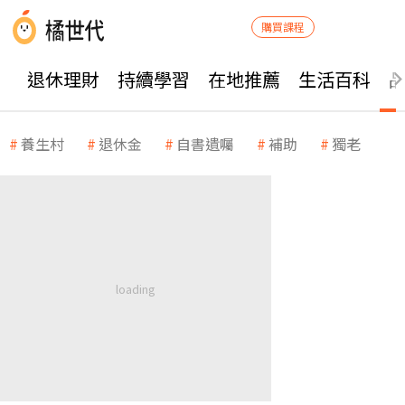
購買課程
退休理財
持續學習
在地推薦
生活百科
養生村
退休金
自書遺囑
補助
獨老