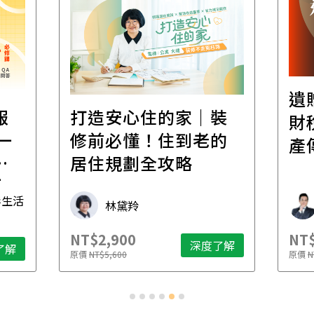
遺
報
打造安心住的家｜裝
財
一
修前必懂！住到老的
產
一
居住規劃全攻略
先
毒生活
林黛羚
NT$2,900
NT$
深度了解
了解
原價
NT$5,600
原價
N