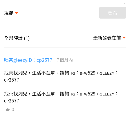
規範
發布
最新發表在前
全部評論 (
)
1
喝茶gleezyID：cp2577
7 個月內
找茶找湘兒，生活不孤單。諮詢 ᴛɢ：ʙғᴡ529 / ɢʟᴇᴇᴢʏ：
ᴄᴘ2577
找茶找湘兒，生活不孤單。諮詢 ᴛɢ：ʙғᴡ529 / ɢʟᴇᴇᴢʏ：
ᴄᴘ2577
0