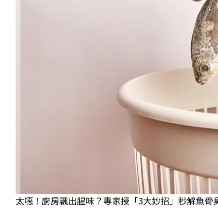
太噁！廚房飄出腥味？專家授「3大妙招」秒解魚骨臭味、蟑