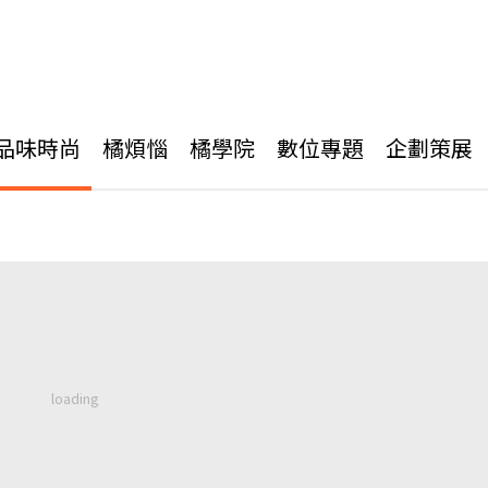
品味時尚
橘煩惱
橘學院
數位專題
企劃策展