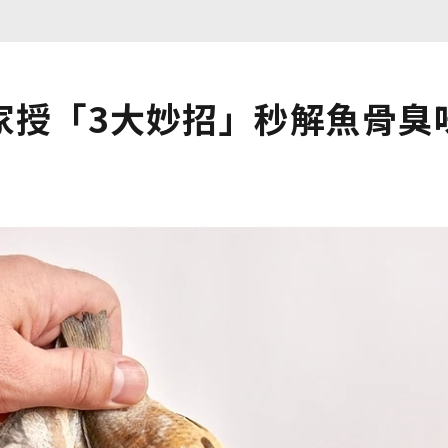
家授「3大妙招」秒解魚骨臭