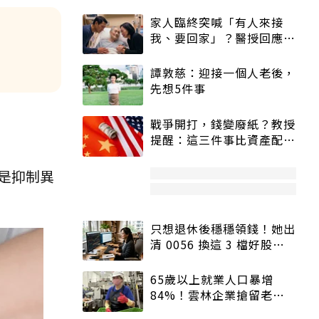
家人臨終突喊「有人來接
我、要回家」？醫授回應方
式快學：避免抱憾終生
譚敦慈：迎接一個人老後，
先想5件事
戰爭開打，錢變廢紙？教授
提醒：這三件事比資產配置
更重要！
是抑制異
只想退休後穩穩領錢！她出
清 0056 換這 3 檔好股：
股價高點照樣買
65歲以上就業人口暴增
84%！雲林企業搶留老員
工：穩定性高、經驗豐富