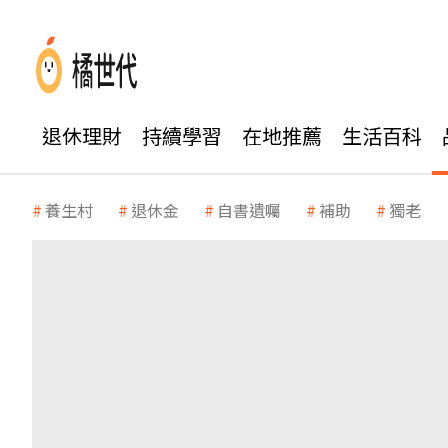
退休理財
持續學習
在地推薦
生活百科
養生村
退休金
自書遺囑
補助
獨老