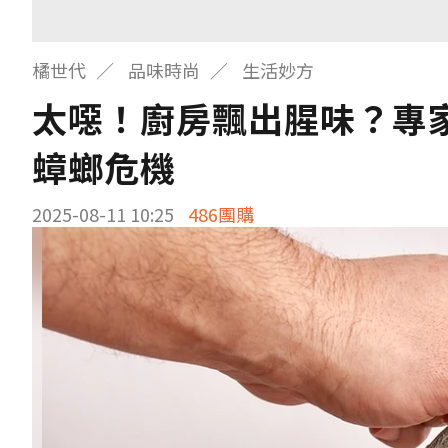
橘世代
品味時尚
生活妙方
太噁！廚房飄出腥味？專
蟑螂危機
2025-08-11 10:25
486團購