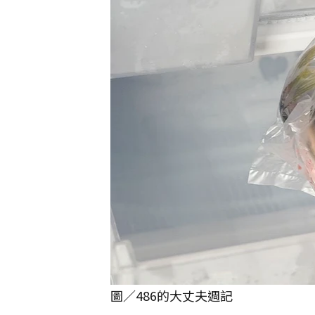
圖／486的大丈夫週記