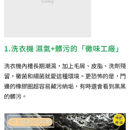
1.洗衣機 濕氣+髒污的「黴味工廠」
洗衣機內槽長期潮濕，加上毛屑、皮脂、洗劑殘
留，黴菌和細菌就愛這種環境。更恐怖的是，門
邊的橡膠圈超容易藏污納垢，有時還會看到黑黑
的髒污。