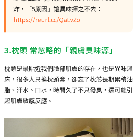
炸，「5原因」讓異味揮之不去：
https://reurl.cc/QaLvZo
3.枕頭 常忽略的「親膚臭味源」
枕頭是最貼近我們臉部肌膚的存在，也是異味溫
床，很多人只換枕頭套，卻忘了枕芯長期累積油
脂、汗水、口水，時間久了不只發臭，還可能引
起肌膚敏感反應。