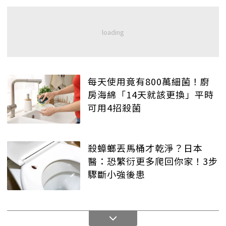
每天使用竟有800萬細菌！廚
房海綿「14天就該更換」平時
可用4招殺菌
殺蟑螂丟馬桶才乾淨？日本
醫：恐繁衍更多爬回你家！3步
驟斷小強後患