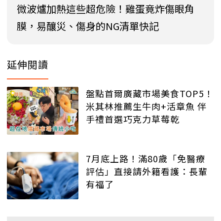
微波爐加熱這些超危險！雞蛋竟炸傷眼角
膜，易釀災、傷身的NG清單快記
延伸閱讀
盤點首爾廣藏市場美食TOP5！
米其林推薦生牛肉+活章魚 伴
手禮首選巧克力草莓乾
7月底上路！滿80歲「免醫療
評估」直接請外籍看護：長輩
有福了