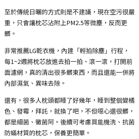
至於傳統日曬的方式則是不建議，現在空污很嚴
重，只會讓枕芯沾附上PM2.5等微塵，反而更
髒。
非常推薦LG乾衣機，內建「輕拍除塵」行程，
每1~2週將枕芯放進去拍一拍、滾一滾，打開前
面濾網，真的清出很多髒東西，而且還能一併將
內部濕氣、異味去除。
還有，很多人枕頭都睡了好幾年，睡到整個變橘
色、發霉，拜託，就換了吧，不但噁心還很髒，
都是細菌、黴菌阿。後續可考慮買能機洗、抗菌
防蟎材質的枕芯，保養更簡單。