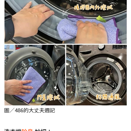
圖／486的大丈夫週記