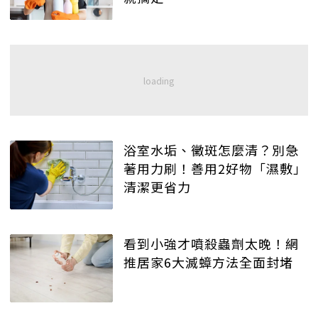
浴室水垢、黴斑怎麼清？別急
著用力刷！善用2好物「濕敷」
清潔更省力
看到小強才噴殺蟲劑太晚！網
推居家6大滅蟑方法全面封堵