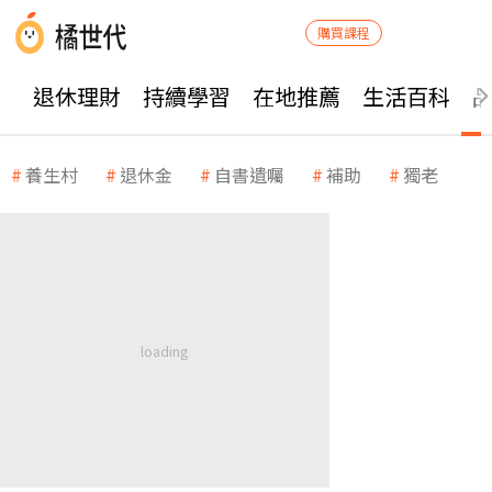
購買課程
退休理財
持續學習
在地推薦
生活百科
養生村
退休金
自書遺囑
補助
獨老