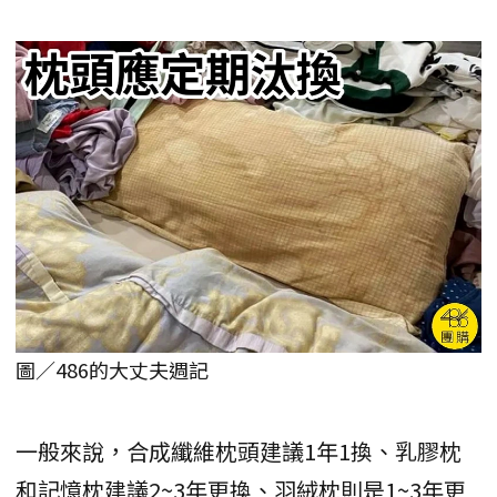
圖／486的大丈夫週記
一般來說，合成纖維枕頭建議1年1換、乳膠枕
和記憶枕建議2~3年更換、羽絨枕則是1~3年更