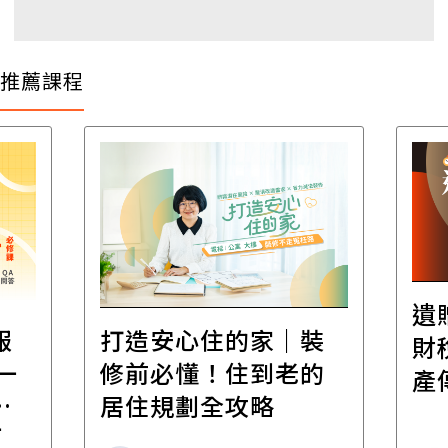
推薦課程
遺
報
打造安心住的家｜裝
財
一
修前必懂！住到老的
產
一
居住規劃全攻略
先