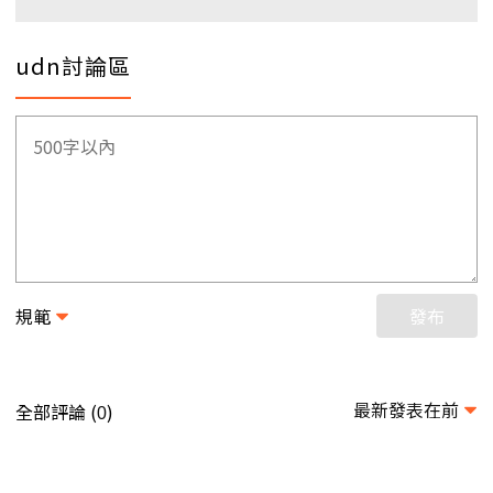
udn討論區
規範
發布
最新發表在前
全部評論 (
)
0