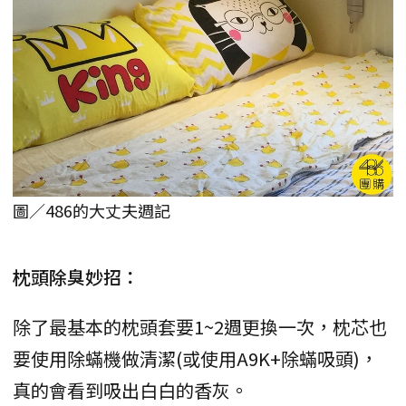
圖／486的大丈夫週記
枕頭除臭妙招：
除了最基本的枕頭套要1~2週更換一次，枕芯也
要使用除蟎機做清潔(或使用A9K+除蟎吸頭)，
真的會看到吸出白白的香灰。