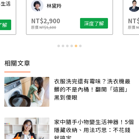
毒生活
林黛羚
NT$2,900
NT$
深度了解
了解
原價
NT$5,600
原價
N
相關文章
衣服洗完還有霉味？洗衣機最
髒的不是內桶！翻開「這圈」
黑到傻眼
家中隨手小物變生活神器！5個
隱藏收納、用法巧思：不花錢
就搞定