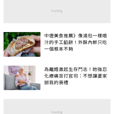
中壢美食推薦》像湯包一樣噴
汁的手工餡餅！外酥內鮮只吃
一個根本不夠
為離婚激起生存鬥志！她強忍
化療痛苦打官司：不想讓婆家
辦我的喪禮