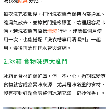
洗衣機
除臭
妙招：
每次洗完衣服後，打開洗衣機門保持內部通風、
讓濕氣散去，並擦拭門邊橡膠圈，這裡超容易卡
污。若洗衣機有筒槽
清潔
行程，建議每個月使
用一次，也能搭配「洗衣槽專用清潔劑」一起
用，最後再清理排水管與濾網。
2.冰箱 食物味道大亂鬥
冰箱是食材的保鮮庫，但一不小心，過期或變質
食物就會成為異味來源。尤其是味道重的食材，
沒有密封好還會讓整個冰箱充滿「奇妙混香」。